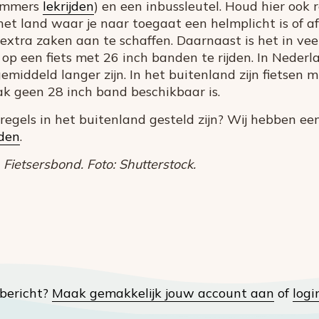
 immers
lekrijden
) en een inbussleutel. Houd hier ook 
 het land waar je naar toegaat een helmplicht is of a
xtra zaken aan te schaffen. Daarnaast is het in ve
op een fiets met 26 inch banden te rijden. In Nederl
iddeld langer zijn. In het buitenland zijn fietsen m
ak geen 28 inch band beschikbaar is.
sregels in het buitenland gesteld zijn? Wij hebben 
nden
.
ietsersbond. Foto: Shutterstock.
t bericht?
Maak gemakkelijk jouw account aan
of
logi