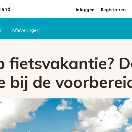
rland
Inloggen
Registreren
p
Afleveringen
p fietsvakantie? D
e bij de voorberei