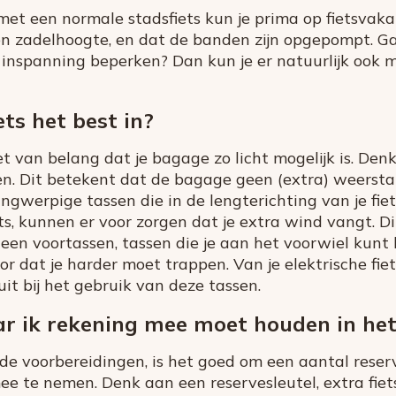
met een normale stadsfiets kun je prima op fietsvakan
 en zadelhoogte, en dat de banden zijn opgepompt. Ga 
 inspanning beperken? Dan kun je er natuurlijk ook m
ets het best in?
het van belang dat je bagage zo licht mogelijk is. Den
len. Dit betekent dat de bagage geen (extra) weerst
langwerpige tassen die in de lengterichting van je fie
ets, kunnen er voor zorgen dat je extra wind vangt. Dit
een voortassen, tassen die je aan het voorwiel kunt
oor dat je harder moet trappen. Van je elektrische fie
it bij het gebruik van deze tassen.
ar ik rekening mee moet houden in he
e voorbereidingen, is het goed om een aantal reser
e te nemen. Denk aan een reservesleutel, extra fiet