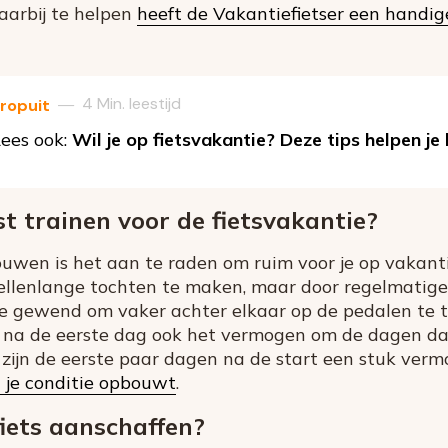
aarbij te helpen
heeft de Vakantiefietser een handige
4 Min. leestijd
—
ropuit
ees ook:
Wil je op fietsvakantie? Deze tips helpen je
st trainen voor de fietsvakantie?
ouwen is het aan te raden om ruim voor je op vakanti
ellenlange tochten te maken, maar door regelmatige 
 je gewend om vaker achter elkaar op de pedalen te 
e na de eerste dag ook het vermogen om de dagen d
n zijn de eerste paar dagen na de start een stuk ve
t je conditie opbouwt
.
fiets aanschaffen?