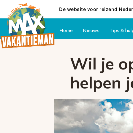
De website voor reizend Nede
Hoofdmenu
Home
Nieuws
Tips & hul
Wil je o
helpen j