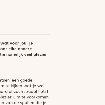
 wat voor jou. Je
 voor elke andere
ie namelijk veel plezier
etsen, een goede
m te kijken wat je wel
hard of zacht zadel fietst
splezier. Om te voorkomen
en van de spullen die je