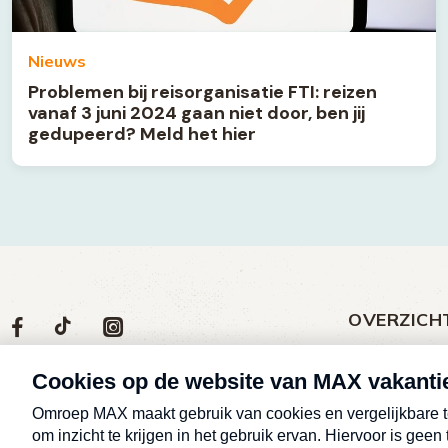
Nieuws
Problemen bij reisorganisatie FTI: reizen
vanaf 3 juni 2024 gaan niet door, ben jij
gedupeerd? Meld het hier
OVERZICH
Volg
Social
Volg
Volg
Volg
ons
media
ons
ons
ons
Meld een klac
op
social
op
op
op
Nieuws
media
Max
TikTok
Facebook
Instagram
Over MAX vak