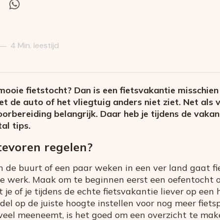
el
Deel
via
itter
Whatsapp
4 Min. leestijd
—
mooie fietstocht? Dan is een fietsvakantie misschien
t de auto of het vliegtuig anders niet ziet. Net als
orbereiding belangrijk. Daar heb je tijdens de vakant
al tips.
tevoren regelen?
n de buurt of een paar weken in een ver land gaat fi
ve werk. Maak om te beginnen eerst een oefentocht o
t je of je tijdens de echte fietsvakantie liever op een 
adel op de juiste hoogte instellen voor nog meer fiet
te veel meeneemt, is het goed om een overzicht te mak