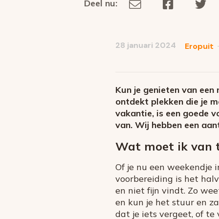
Deel nu:
Deel
Deel
De
Deel
via
op
op
dit
E-
Facebook
Tw
op
social
mail
28 januari 2024
Eropuit
media
Kun je genieten van een 
ontdekt plekken die je me
vakantie, is een goede vo
van. Wij hebben een aant
Wat moet ik van 
Of je nu een weekendje i
voorbereiding is het hal
en niet fijn vindt. Zo wee
en kun je het stuur en z
dat je iets vergeet, of 