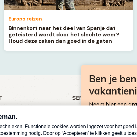
Europa reizen
Binnenkort naar het deel van Spanje dat
geteisterd wordt door het slechte weer?
Houd deze zaken dan goed in de gaten
Ben je be
vakantien
T
SERVICE
Neem hier een gr
ht
Over Omroep MAX
Consumentennieuw
MAX Vandaag
mailbox.
antieman
MAX Meldpunt
E-