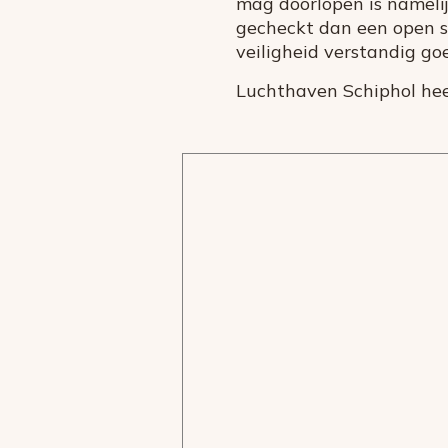
mag doorlopen is namelij
gecheckt dan een open sc
veiligheid verstandig go
Luchthaven Schiphol heef