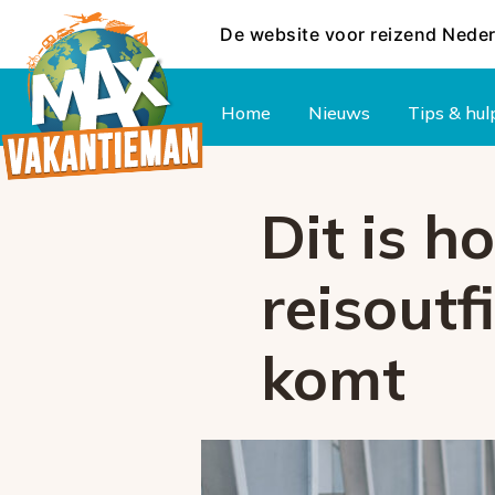
De website voor reizend Nede
Hoofdmenu
Home
Nieuws
Tips & hul
Dit is h
reisoutf
komt