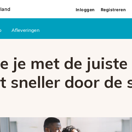
rland
Inloggen
Registreren
p
Afleveringen
oe je met de juiste
it sneller door de 