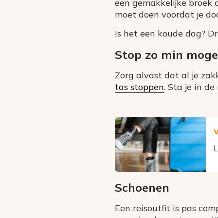
een gemakkelijke broek a
moet doen voordat je do
Is het een koude dag? Dr
Stop zo min mogel
Zorg alvast dat al je zak
tas stoppen
. Sta je in d
V
L
Schoenen
Een reisoutfit is pas co