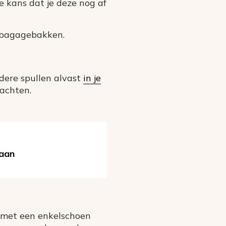
e kans dat je deze nog af
e bagagebakken.
ndere spullen alvast
in je
wachten.
 aan
je met een enkelschoen