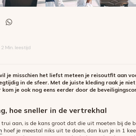
el
Deel
via
itter
Whatsapp
2 Min. leestijd
l je misschien het liefst meteen je reisoutfit aan vo
gtijdig in de sfeer. Met de juiste kleding raak je niet
kom je ook nog eens eerder door de beveiligingscon
, hoe sneller in de vertrekhal
trui aan, is de kans groot dat die uit moeten bij de b
n
hoef je meestal niks uit te doen, dan kun je in 1 ke