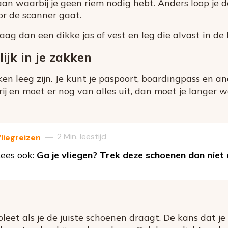
an waarbij je geen riem nodig hebt. Anders loop je d
or de scanner gaat.
aag dan een dikke jas of vest en leg die alvast in d
ijk in je zakken
ken leeg zijn. Je kunt je paspoort, boardingpass en a
e rij en moet er nog van alles uit, dan moet je langer 
2 Min. leestijd
—
liegreizen
ees ook:
Ga je vliegen? Trek deze schoenen dan níet
mpleet als je de juiste schoenen draagt. De kans dat 