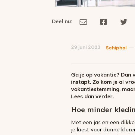
Deel nu:
Deel
Deel
De
Deel
via
op
op
dit
E-
Facebook
Tw
op
social
mail
29 juni 2023
—
Schiphol
media
Ga je op vakantie? Dan wi
instapt. Zo kom je al vroe
vakantiestemming, maar 
Lees dan verder.
Hoe minder kleding
Met een jas en een dikke 
je
kiest voor dunne klere