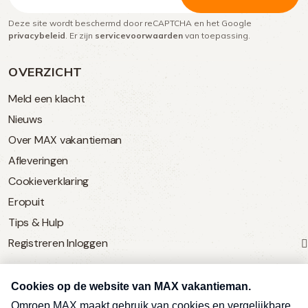
mailadres
Deze site wordt beschermd door reCAPTCHA en het Google
(Vereist)
privacybeleid
. Er zijn
servicevoorwaarden
van toepassing.
OVERZICHT
Meld een klacht
Nieuws
Over MAX vakantieman
Afleveringen
Cookieverklaring
Eropuit
Tips & Hulp
Registreren
Inloggen
SERVICE