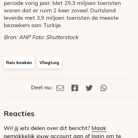
periode vorig jaar. Met 29,3 miljoen toeristen
waren dat er ruim 2 keer zoveel. Duitsland
leverde met 3,9 miljoen toeristen de meeste
bezoekers aan Turkije.
Bron: ANP Foto: Shutterstock
Reis boeken
Vliegtuig
Deel nu:
Deel
Deel
Deel
Deel
Deel
via
op
op
via
E-
Facebook
Twitter
Whatsapp
dit
mail
Reacties
op
Wil jij iets delen over dit bericht?
Maak
social
gemakkelijk jouw account aan
of
login om te