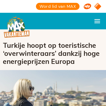
Omroep M
NPO S
Word lid van MAX
Turkije hoopt op toeristische
‘overwinteraars’ dankzij hoge
energieprijzen Europa