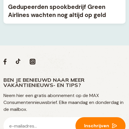
Gedupeerden spookbedrijf Green
Airlines wachten nog altijd op geld
Volg
Volg
Social
Volg
Volg
ons
ons
ons
ons
media
op
op
op
BEN JE BENIEUWD NAAR MEER
op
VAKANTIENIEUWS- EN TIPS?
TikTok
Facebook
Instagram
Neem hier een gratis abonnement op de MAX
social
Consumentennieuwsbrief. Elke maandag en donderdag in
media
de mailbox.
E-
Inschrijven