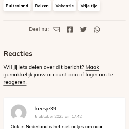
Buitenland
Reizen
Vakantie
Vrije tijd
Deel nu:
Deel
Deel
Deel
Deel
Deel
via
op
op
via
E-
Facebook
Twitter
Whatsapp
dit
mail
Reacties
op
Wil jij iets delen over dit bericht?
Maak
social
gemakkelijk jouw account aan
of
login om te
media
reageren.
keesje39
5 oktober 2023 om 17:42
Ook in Nederland is het niet netjes om naar