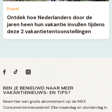
Eropuit
Ontdek hoe Nederlanders door de
jaren heen hun vakantie invullen tijdens
deze 2 vakantietentoonstellingen
Volg
Volg
Social
Volg
Volg
ons
ons
ons
ons
media
op
op
op
BEN JE BENIEUWD NAAR MEER
op
VAKANTIENIEUWS- EN TIPS?
TikTok
Facebook
Instagram
Neem hier een gratis abonnement op de MAX
social
Consumentennieuwsbrief. Elke maandag en donderdag in