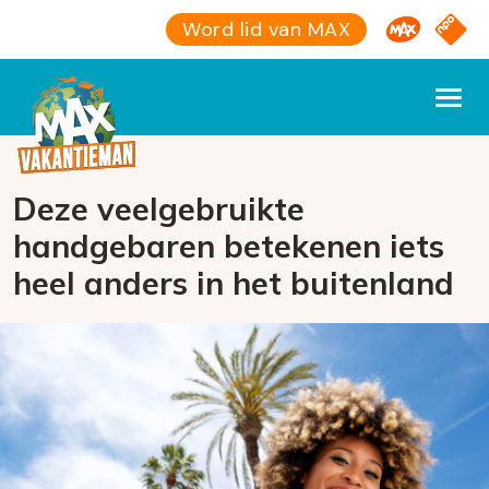
Omroep M
NPO S
Word lid van MAX
Deze veelgebruikte
handgebaren betekenen iets
heel anders in het buitenland