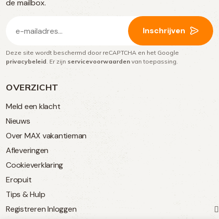
media
de mailbox.
E-
Inschrijven
mailadres
Deze site wordt beschermd door reCAPTCHA en het Google
(Vereist)
privacybeleid
. Er zijn
servicevoorwaarden
van toepassing.
OVERZICHT
Meld een klacht
Nieuws
Over MAX vakantieman
Afleveringen
Cookieverklaring
Eropuit
Tips & Hulp
Registreren
Inloggen