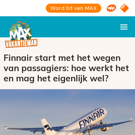
Omroep M
NPO S
Word lid van MAX
Finnair start met het wegen
van passagiers: hoe werkt het
en mag het eigenlijk wel?