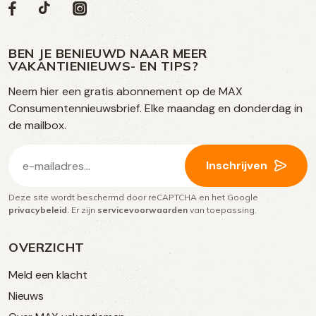
Volg
Volg
Social
Volg
Volg
ons
ons
ons
ons
media
op
op
op
BEN JE BENIEUWD NAAR MEER
op
VAKANTIENIEUWS- EN TIPS?
TikTok
Facebook
Instagram
Neem hier een gratis abonnement op de MAX
social
Consumentennieuwsbrief. Elke maandag en donderdag in
media
de mailbox.
E-
Inschrijven
mailadres
Deze site wordt beschermd door reCAPTCHA en het Google
(Vereist)
privacybeleid
. Er zijn
servicevoorwaarden
van toepassing.
OVERZICHT
Meld een klacht
Nieuws