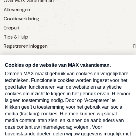
Over MAX vakantieman
Afleveringen
Cookieverklaring
Eropuit
Tips & Hulp
Registreren
Inloggen
SERVICE
Over Omroep MAX
MAX Vandaag
MAX Meldpunt
Pers
Contact
Algemene voorwaarden
Ben je benieuwd naar meer
Sluite
Privacyverklaring