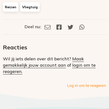
Reizen
Vliegtuig
Deel nu:
Deel
Deel
Deel
Deel
Deel
via
op
op
via
E-
Facebook
Twitter
Whatsapp
dit
mail
Reacties
op
Wil jij iets delen over dit bericht?
Maak
social
gemakkelijk jouw account aan
of
login om te
media
reageren.
Log in om te reageren