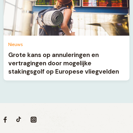
Nieuws
Grote kans op annuleringen en
vertragingen door mogelijke
stakingsgolf op Europese vliegvelden
Volg
Volg
Social
Volg
Volg
ons
ons
ons
ons
media