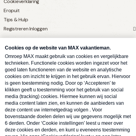
Cookieverklaring
Eropuit
Tips & Hulp
Registreren
Inloggen
SERVICE
Over Omroep MAX
MAX Vandaag
MAX Meldpunt
Pers
Contact
Algemene voorwaarden
Ben je benieuwd naar meer
Sluite
Privacyverklaring
vakantienieuws- en tips?
Kwetsbaarheid melden
Registreren
Inloggen
E-