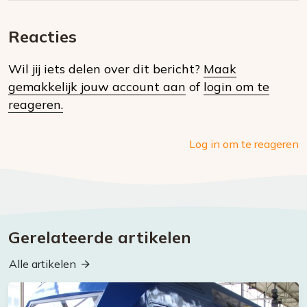
E-
Facebook
Twitter
Whatsapp
dit
mail
Reacties
op
Wil jij iets delen over dit bericht?
Maak
social
gemakkelijk jouw account aan
of
login om te
media
reageren.
Log in om te reageren
Gerelateerde artikelen
Alle artikelen