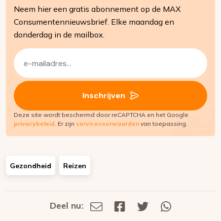
Neem hier een gratis abonnement op de MAX
Consumentennieuwsbrief. Elke maandag en
donderdag in de mailbox.
E-
mailadres
(Vereist)
Inschrijven
Deze site wordt beschermd door reCAPTCHA en het Google
privacybeleid
. Er zijn
servicevoorwaarden
van toepassing.
Gezondheid
Reizen
Deel nu:
Deel
Deel
Deel
Deel
Deel
via
op
op
via