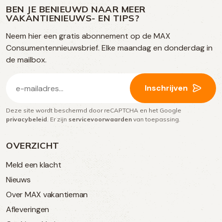
op
op
op
BEN JE BENIEUWD NAAR MEER
op
VAKANTIENIEUWS- EN TIPS?
TikTok
Facebook
Instagram
Neem hier een gratis abonnement op de MAX
social
Consumentennieuwsbrief. Elke maandag en donderdag in
media
de mailbox.
E-
Inschrijven
mailadres
Deze site wordt beschermd door reCAPTCHA en het Google
(Vereist)
privacybeleid
. Er zijn
servicevoorwaarden
van toepassing.
OVERZICHT
Meld een klacht
Nieuws
Over MAX vakantieman
Afleveringen