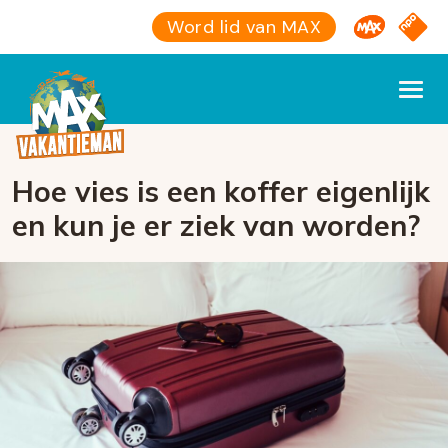
Omroep M
NPO S
Word lid van MAX
Hoe vies is een koffer eigenlijk
en kun je er ziek van worden?