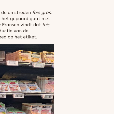
p: de omstreden
foie gras
.
at het gepaard gaat met
de Fransen vindt dat
foie
ductie van de
goed op het etiket.