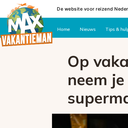
De website voor reizend Nede
Hoofdmenu
Home
Nieuws
Tips & hul
Op vakan
neem je
superma