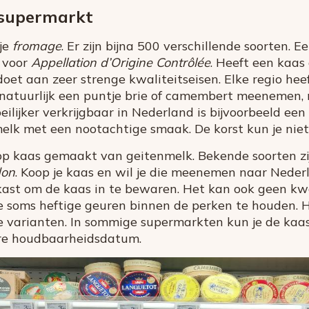
 supermarkt
 je
fromage
. Er zijn bijna 500 verschillende soorten. 
 voor
Appellation d’Origine Contrôlée
. Heeft een kaas
oet aan zeer strenge kwaliteitseisen. Elke regio heef
t natuurlijk een puntje brie of camembert meenemen, 
ilijker verkrijgbaar in Nederland is bijvoorbeeld een
elk met een nootachtige smaak. De korst kun je niet
 op kaas gemaakt van geitenmelk. Bekende soorten z
don
. Koop je kaas en wil je die meenemen naar Nederl
lkast om de kaas in te bewaren. Het kan ook geen k
 soms heftige geuren binnen de perken te houden. H
 varianten. In sommige supermarkten kun je de kaa
ere houdbaarheidsdatum.