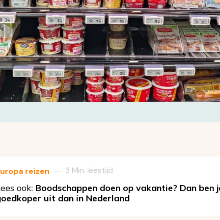
3 Min. leestijd
—
uropa reizen
ees ook:
Boodschappen doen op vakantie? Dan ben j
goedkoper uit dan in Nederland