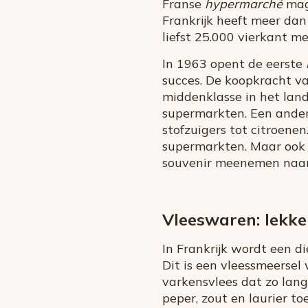
Franse
hypermarché
mag 
Frankrijk heeft meer dan
liefst 25.000 vierkant me
In 1963 opent de eerste
succes. De koopkracht va
middenklasse in het lan
supermarkten. Een ander 
stofzuigers tot citroene
supermarkten. Maar ook i
souvenir meenemen naar
Vleeswaren: lekk
In Frankrijk wordt een d
Dit is een vleessmeersel
varkensvlees dat zo lan
peper, zout en laurier 