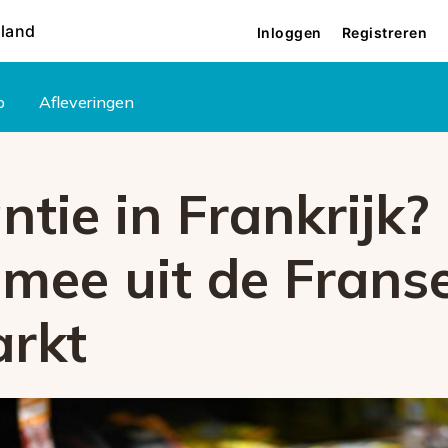
rland
Inloggen
Registreren
p
Afleveringen
tie in Frankrijk? 
 mee uit de Frans
rkt