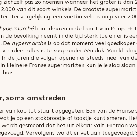
zichzelf pas zo noemen wanneer het groter is dan 
 2.000 van dit soort winkels. De grootste supermarkt 
ter. Ter vergelijking: een voetbalveld is ongeveer 7.
hypermarché
haar deuren in de buurt van Parijs. Het
n de bevolking neemt in die tijd sterk toe en er is e
d. De
hypermarché
is op dat moment veel goedkoper
voordeel: alles is te koop onder één dak. Van kledin
n. In de jaren die volgen openen er steeds meer van 
n kleinere Franse supermarkten kun je je slag slaan
 huis.
er, soms omstreden
ier van kop tot staart opgegeten. Eén van de Franse s
 wat je op een stokbroodje of toastje kunt smeren. H
g wordt gesmoord dat het uit elkaar valt. Hieraan 
toegevoegd. Vervolgens wordt er vet aan toegevoegd