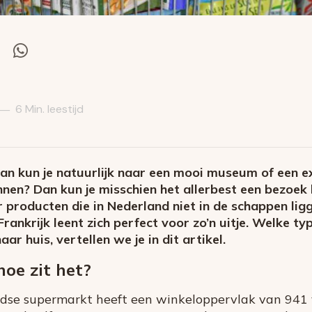
el
Deel
via
itter
Whatsapp
6 Min. leestijd
—
Dan kun je natuurlijk naar een mooi museum of een e
ennen? Dan kun je misschien het allerbest een bezoe
r producten die in Nederland niet in de schappen li
Frankrijk leent zich perfect voor zo’n uitje. Welke t
r huis, vertellen we je in dit artikel.
oe zit het?
se supermarkt heeft een winkeloppervlak van 941 