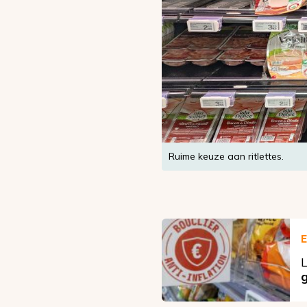
Ruime keuze aan ritlettes.
E
L