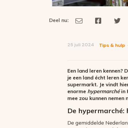
Deel nu:
Deel
Deel
De
Deel
via
op
op
dit
E-
Facebook
Tw
op
social
mail
25 juli 2024
Tips & hulp
media
Een land leren kennen? 
je een land écht leren k
supermarkt. Je vindt hie
enorme
hypermarché
in 
mee zou kunnen nemen naa
De hypermarché: h
De gemiddelde Nederland