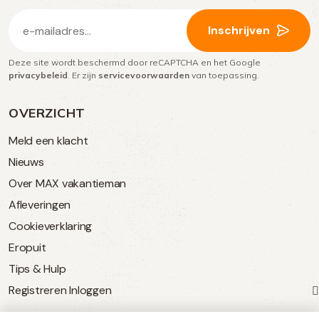
E-
Inschrijven
mailadres
Deze site wordt beschermd door reCAPTCHA en het Google
(Vereist)
privacybeleid
. Er zijn
servicevoorwaarden
van toepassing.
OVERZICHT
Meld een klacht
Nieuws
Over MAX vakantieman
Afleveringen
Cookieverklaring
Eropuit
Tips & Hulp
Registreren
Inloggen