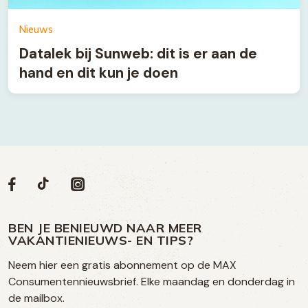
Nieuws
Datalek bij Sunweb: dit is er aan de
hand en dit kun je doen
Volg
Volg
Social
Volg
Volg
ons
ons
ons
ons
media
op
op
op
BEN JE BENIEUWD NAAR MEER
op
VAKANTIENIEUWS- EN TIPS?
TikTok
Facebook
Instagram
Neem hier een gratis abonnement op de MAX
social
Consumentennieuwsbrief. Elke maandag en donderdag in
media
de mailbox.