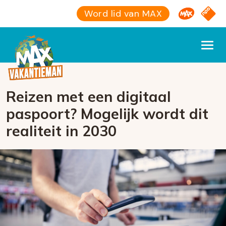
Omroep M
NPO S
Word lid van MAX
Reizen met een digitaal
paspoort? Mogelijk wordt dit
realiteit in 2030