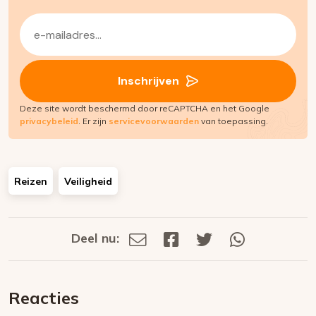
E-
mailadres
(Vereist)
Inschrijven
Deze site wordt beschermd door reCAPTCHA en het Google
privacybeleid
. Er zijn
servicevoorwaarden
van toepassing.
Reizen
Veiligheid
Deel nu:
Deel
Deel
Deel
Deel
Deel
via
op
op
via
E-
Facebook
Twitter
Whatsapp
dit
mail
Reacties
op