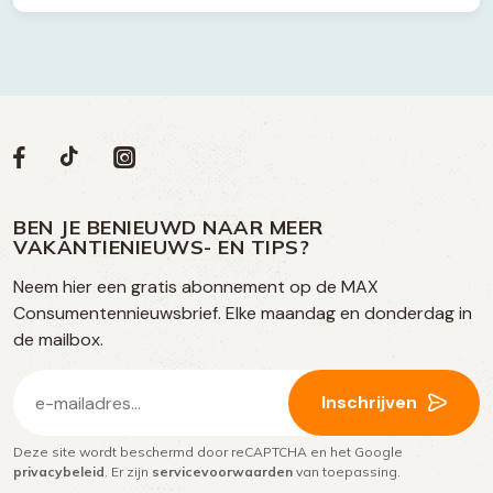
Volg
Volg
Social
Volg
Volg
ons
ons
ons
ons
media
op
op
op
BEN JE BENIEUWD NAAR MEER
op
VAKANTIENIEUWS- EN TIPS?
TikTok
Facebook
Instagram
Neem hier een gratis abonnement op de MAX
social
Consumentennieuwsbrief. Elke maandag en donderdag in
media
de mailbox.
E-
Inschrijven
mailadres
Deze site wordt beschermd door reCAPTCHA en het Google
(Vereist)
privacybeleid
. Er zijn
servicevoorwaarden
van toepassing.