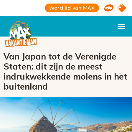
Omroep M
NPO S
Word lid van MAX
Van Japan tot de Verenigde
Staten: dit zijn de meest
indrukwekkende molens in het
buitenland