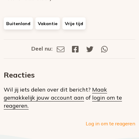
Buitenland
Vakantie
Vrije tijd
Deel nu:
Deel
Deel
Deel
Deel
Deel
via
op
op
via
E-
Facebook
Twitter
Whatsapp
dit
mail
Reacties
op
Wil jij iets delen over dit bericht?
Maak
social
gemakkelijk jouw account aan
of
login om te
media
reageren.
Log in om te reageren