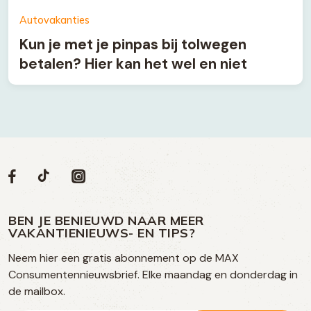
Autovakanties
Kun je met je pinpas bij tolwegen
betalen? Hier kan het wel en niet
Volg
Volg
Social
Volg
Volg
ons
ons
ons
ons
media
op
op
op
BEN JE BENIEUWD NAAR MEER
op
VAKANTIENIEUWS- EN TIPS?
TikTok
Facebook
Instagram
Neem hier een gratis abonnement op de MAX
social
Consumentennieuwsbrief. Elke maandag en donderdag in
media
de mailbox.