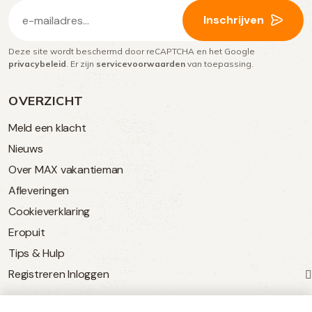
E-
Inschrijven
mailadres
Deze site wordt beschermd door reCAPTCHA en het Google
(Vereist)
privacybeleid
. Er zijn
servicevoorwaarden
van toepassing.
OVERZICHT
Meld een klacht
Nieuws
Over MAX vakantieman
Afleveringen
Cookieverklaring
Eropuit
Tips & Hulp
Registreren
Inloggen