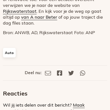
verwijzen we je naar de website van
Rijkswaterstaat
. En kijk voor je de weg op gaat
altijd op
van A naar Beter
of op jouw traject die
dag files staan.
Bron: ANWB, AD, Rijkswaterstaat Foto: ANP
Auto
Deel nu:
Deel
Deel
Deel
Deel
Deel
via
op
op
via
E-
Facebook
Twitter
Whatsapp
dit
mail
Reacties
op
Wil jij iets delen over dit bericht?
Maak
social