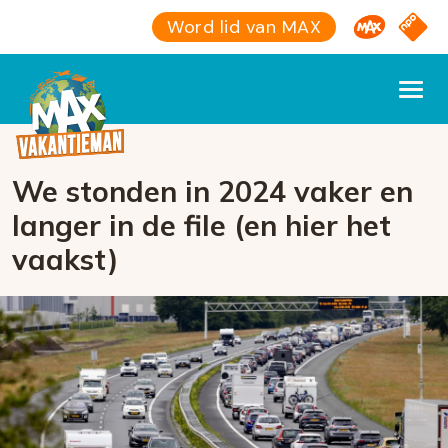
Omroep M
NPO S
Word lid van MAX
We stonden in 2024 vaker en
langer in de file (en hier het
vaakst)