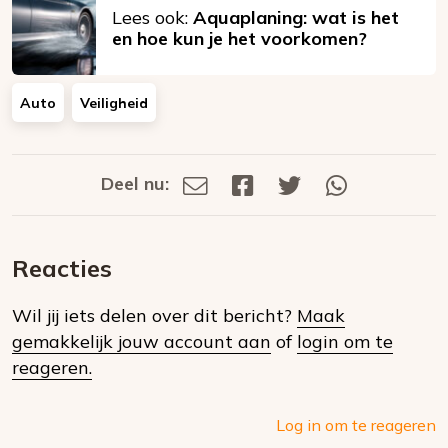
Lees ook:
Aquaplaning: wat is het
en hoe kun je het voorkomen?
Auto
Veiligheid
Deel nu:
Deel
Deel
Deel
Deel
Deel
via
op
op
via
E-
Facebook
Twitter
Whatsapp
dit
mail
Reacties
op
Wil jij iets delen over dit bericht?
Maak
social
gemakkelijk jouw account aan
of
login om te
media
reageren.
Log in om te reageren