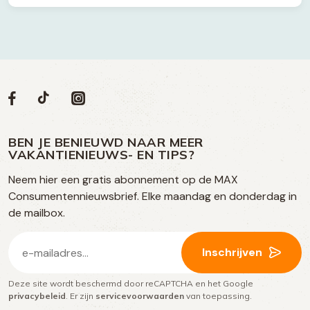
Volg
Volg
Social
Volg
Volg
ons
ons
ons
ons
media
op
op
op
BEN JE BENIEUWD NAAR MEER
op
VAKANTIENIEUWS- EN TIPS?
TikTok
Facebook
Instagram
Neem hier een gratis abonnement op de MAX
social
Consumentennieuwsbrief. Elke maandag en donderdag in
media
de mailbox.
E-
Inschrijven
mailadres
Deze site wordt beschermd door reCAPTCHA en het Google
(Vereist)
privacybeleid
. Er zijn
servicevoorwaarden
van toepassing.