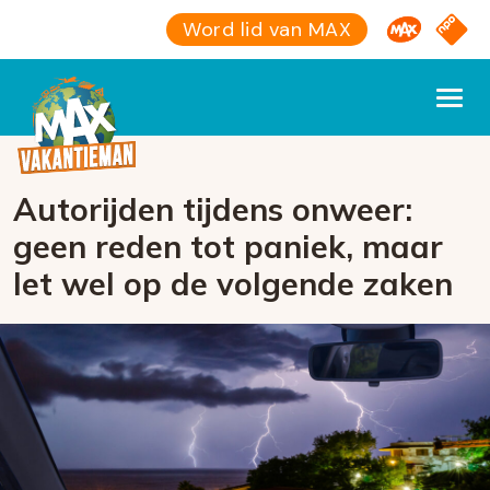
Omroep M
NPO S
Word lid van MAX
Autorijden tijdens onweer:
geen reden tot paniek, maar
let wel op de volgende zaken