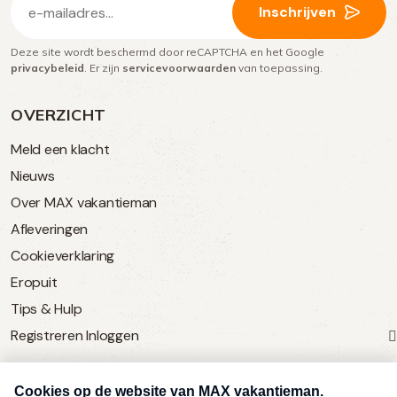
Inschrijven
mailadres
Deze site wordt beschermd door reCAPTCHA en het Google
(Vereist)
privacybeleid
. Er zijn
servicevoorwaarden
van toepassing.
OVERZICHT
Meld een klacht
Nieuws
Over MAX vakantieman
Afleveringen
Cookieverklaring
Eropuit
Tips & Hulp
Registreren
Inloggen
SERVICE