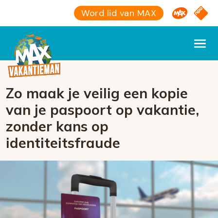
Omroep M
NPO S
Word lid van MAX
Zo maak je veilig een kopie
van je paspoort op vakantie,
zonder kans op
identiteitsfraude