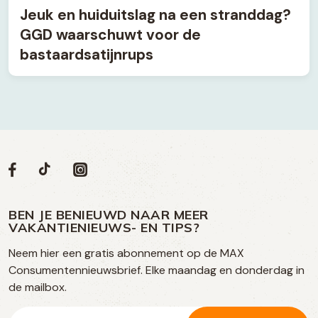
Jeuk en huiduitslag na een stranddag?
GGD waarschuwt voor de
bastaardsatijnrups
Volg
Volg
Social
Volg
Volg
ons
ons
ons
ons
media
op
op
op
BEN JE BENIEUWD NAAR MEER
op
VAKANTIENIEUWS- EN TIPS?
TikTok
Facebook
Instagram
Neem hier een gratis abonnement op de MAX
social
Consumentennieuwsbrief. Elke maandag en donderdag in
media
de mailbox.
E-