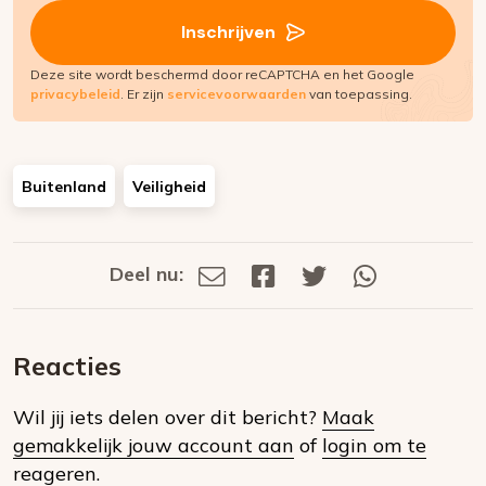
(Vereist)
Inschrijven
Deze site wordt beschermd door reCAPTCHA en het Google
privacybeleid
. Er zijn
servicevoorwaarden
van toepassing.
Buitenland
Veiligheid
Deel nu:
Deel
Deel
Deel
Deel
Deel
via
op
op
via
E-
Facebook
Twitter
Whatsapp
dit
mail
Reacties
op
Wil jij iets delen over dit bericht?
Maak
social
gemakkelijk jouw account aan
of
login om te
media
reageren.