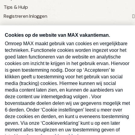
Tips & Hulp
Registreren
Inloggen
SERVICE
Over Omroep MAX
MAX Vandaag
MAX Meldpunt
Pers
Contact
Algemene voorwaarden
Ben je benieuwd naar meer
Sluite
Privacyverklaring
vakantienieuws- en tips?
Kwetsbaarheid melden
Registreren
Inloggen
E-
Inschrijven
mailadres