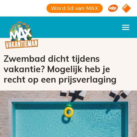
Omroep M
NPO S
Word lid van MAX
Zwembad dicht tijdens
vakantie? Mogelijk heb je
recht op een prijsverlaging