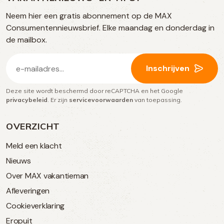
TikTok
Facebook
Instagram
Neem hier een gratis abonnement op de MAX
social
Consumentennieuwsbrief. Elke maandag en donderdag in
media
de mailbox.
E-
Inschrijven
mailadres
Deze site wordt beschermd door reCAPTCHA en het Google
(Vereist)
privacybeleid
. Er zijn
servicevoorwaarden
van toepassing.
OVERZICHT
Meld een klacht
Nieuws
Over MAX vakantieman
Afleveringen
Cookieverklaring
Eropuit