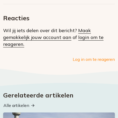
Deel
via
op
op
via
E-
Facebook
Twitter
Whatsapp
dit
mail
Reacties
op
Wil jij iets delen over dit bericht?
Maak
social
gemakkelijk jouw account aan
of
login om te
media
reageren.
Log in om te reageren
Gerelateerde artikelen
Alle artikelen