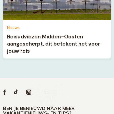
Nieuws
Reisadviezen Midden-Oosten
aangescherpt, dit betekent het voor
jouw reis
Volg
Volg
Social
Volg
Volg
ons
ons
ons
ons
media
op
op
op
BEN JE BENIEUWD NAAR MEER
op
VAKANTIENIEUWS- EN TIPS?