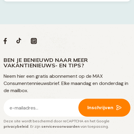
Volg
Volg
Social
Volg
Volg
ons
ons
ons
ons
media
op
op
op
BEN JE BENIEUWD NAAR MEER
op
VAKANTIENIEUWS- EN TIPS?
TikTok
Facebook
Instagram
Neem hier een gratis abonnement op de MAX
social
Consumentennieuwsbrief. Elke maandag en donderdag in
media
de mailbox.
E-
Inschrijven
mailadres
Deze site wordt beschermd door reCAPTCHA en het Google
(Vereist)
privacybeleid
. Er zijn
servicevoorwaarden
van toepassing.