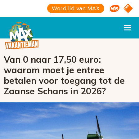
Omroep M
NPO S
Word lid van MAX
Van 0 naar 17,50 euro:
waarom moet je entree
betalen voor toegang tot de
Zaanse Schans in 2026?