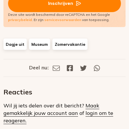
Inschrijven
Deze site wordt beschermd door reCAPTCHA en het Google
privacybeleid
. Er zijn
servicevoorwaarden
van toepassing.
Dagje uit
Museum
Zomervakantie
Deel nu:
Deel
Deel
Deel
Deel
Deel
via
op
op
via
E-
Facebook
Twitter
Whatsapp
dit
mail
Reacties
op
Wil jij iets delen over dit bericht?
Maak
social
gemakkelijk jouw account aan
of
login om te
media
reageren.