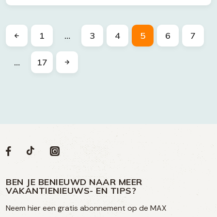
1
…
3
4
5
6
7
…
17
Volg
Volg
Social
Volg
Volg
ons
ons
ons
ons
media
op
op
op
BEN JE BENIEUWD NAAR MEER
op
VAKANTIENIEUWS- EN TIPS?
TikTok
Facebook
Instagram
Neem hier een gratis abonnement op de MAX
social