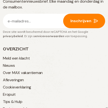
Consumentennieuwsbrief. Elke maandag en donderdag in
media
de mailbox.
E-
Inschrijven
mailadres
Deze site wordt beschermd door reCAPTCHA en het Google
(Vereist)
privacybeleid
. Er zijn
servicevoorwaarden
van toepassing.
OVERZICHT
Meld een klacht
Nieuws
Over MAX vakantieman
Afleveringen
Cookieverklaring
Eropuit
Tips & Hulp