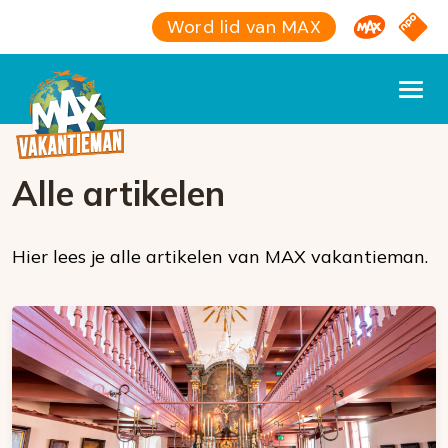
Omroep M
NPO S
Word lid van MAX
Alle artikelen
Hier lees je alle artikelen van MAX vakantieman.