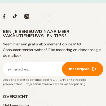
Volg
Volg
Social
Volg
Volg
ons
ons
ons
ons
media
op
op
op
BEN JE BENIEUWD NAAR MEER
op
VAKANTIENIEUWS- EN TIPS?
TikTok
Facebook
Instagram
Neem hier een gratis abonnement op de MAX
social
Consumentennieuwsbrief. Elke maandag en donderdag in
media
de mailbox.
E-
Inschrijven
mailadres
Deze site wordt beschermd door reCAPTCHA en het Google
(Vereist)
privacybeleid
. Er zijn
servicevoorwaarden
van toepassing.
OVERZICHT
Meld een klacht