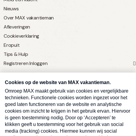
Nieuws
Over MAX vakantieman
Afleveringen
Cookieverklaring
Eropuit
Tips & Hulp
Registreren
Inloggen
SERVICE
Over Omroep MAX
MAX Vandaag
MAX Meldpunt
Pers
Contact