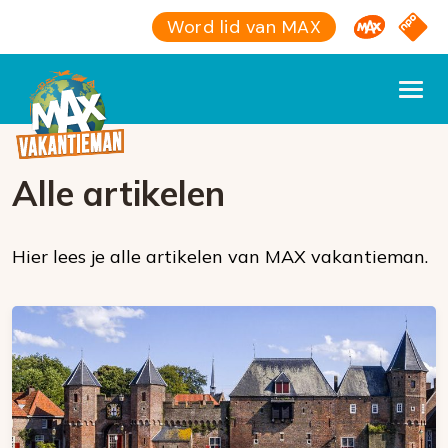
Omroep M
NPO S
Word lid van MAX
Alle artikelen
Hier lees je alle artikelen van MAX vakantieman.