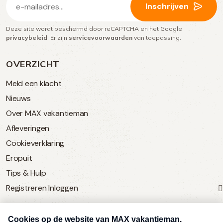
Inschrijven
mailadres
Deze site wordt beschermd door reCAPTCHA en het Google
(Vereist)
privacybeleid
. Er zijn
servicevoorwaarden
van toepassing.
OVERZICHT
Meld een klacht
Nieuws
Over MAX vakantieman
Afleveringen
Cookieverklaring
Eropuit
Tips & Hulp
Registreren
Inloggen
SERVICE