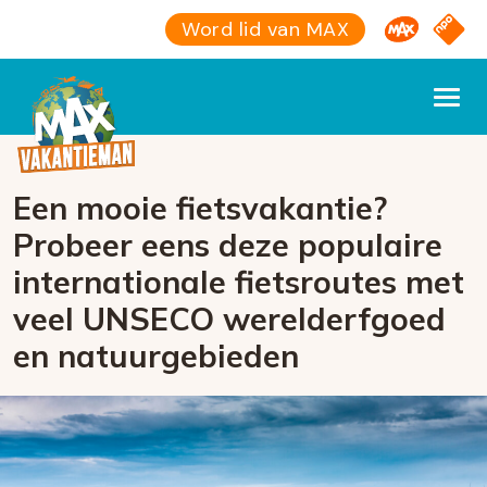
Omroep M
NPO S
Word lid van MAX
Een mooie fietsvakantie?
Probeer eens deze populaire
internationale fietsroutes met
veel UNSECO werelderfgoed
en natuurgebieden