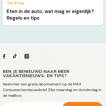
Tips & hulp
Eten in de auto, wat mag er eigenlijk?
Regels en tips
Volg
Volg
Social
Volg
Volg
ons
ons
ons
ons
media
op
op
op
BEN JE BENIEUWD NAAR MEER
op
VAKANTIENIEUWS- EN TIPS?
TikTok
Facebook
Instagram
Neem hier een gratis abonnement op de MAX
social
Consumentennieuwsbrief. Elke maandag en donderdag in
media
de mailbox.
E-