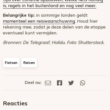
is, regels in het buitenland en nog veel meer.
Belangrijke tip:
in sommige landen geldt
momenteel een reiswaarschuwing
. Houd hier
rekening mee, zodat je deze delen van de etappe
eventueel kunt vermijden.
Bronnen: De Telegraaf, Holidu. Foto: Shutterstock.
Fietsen
Reizen
Deel nu:
Deel
Deel
Deel
Deel
Deel
via
op
op
via
E-
Facebook
Twitter
Whatsapp
dit
mail
Reacties
op