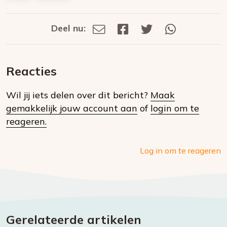
Deel nu:
Deel
Deel
Deel
Deel
Deel
via
op
op
via
E-
Facebook
Twitter
Whatsapp
dit
mail
Reacties
op
Wil jij iets delen over dit bericht?
Maak
social
gemakkelijk jouw account aan
of
login om te
media
reageren.
Log in om te reageren
Gerelateerde artikelen