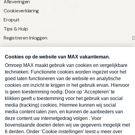
Afleveringen
Cookieverklaring
Eropuit
Tips & Hulp
Registreren
Inloggen
SERVICE
Over Omroep MAX
MAX Vandaag
MAX Meldpunt
Pers
Contact
Algemene voorwaarden
Ben je benieuwd naar meer
Sluite
Privacyverklaring
vakantienieuws- en tips?
Kwetsbaarheid melden