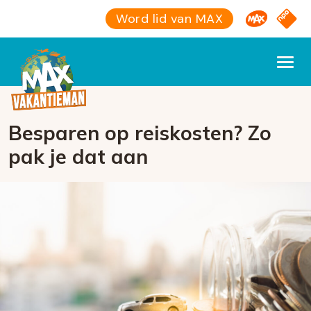
Omroep M
NPO S
Word lid van MAX
Besparen op reiskosten? Zo
pak je dat aan