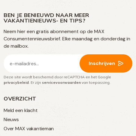
ons
ons
ons
ons
media
op
op
op
BEN JE BENIEUWD NAAR MEER
op
VAKANTIENIEUWS- EN TIPS?
TikTok
Facebook
Instagram
Neem hier een gratis abonnement op de MAX
social
Consumentennieuwsbrief. Elke maandag en donderdag in
media
de mailbox.
E-
Inschrijven
mailadres
Deze site wordt beschermd door reCAPTCHA en het Google
(Vereist)
privacybeleid
. Er zijn
servicevoorwaarden
van toepassing.
OVERZICHT
Meld een klacht
Nieuws
Over MAX vakantieman