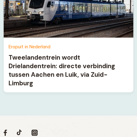
Eropuit in Nederland
Tweelandentrein wordt
Drielandentrein: directe verbinding
tussen Aachen en Luik, via Zuid-
Limburg
Volg
Volg
Social
Volg
Volg