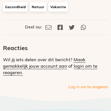
Gezondheid
Natuur
Vakantie
Deel nu:
Deel
Deel
Deel
Deel
Deel
via
op
op
via
E-
Facebook
Twitter
Whatsapp
dit
mail
Reacties
op
Wil jij iets delen over dit bericht?
Maak
social
gemakkelijk jouw account aan
of
login om te
media
reageren.
Log in om te reageren