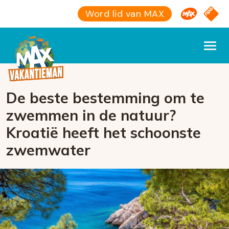
Omroep M
NPO S
Word lid van MAX
De beste bestemming om te
zwemmen in de natuur?
Kroatië heeft het schoonste
zwemwater