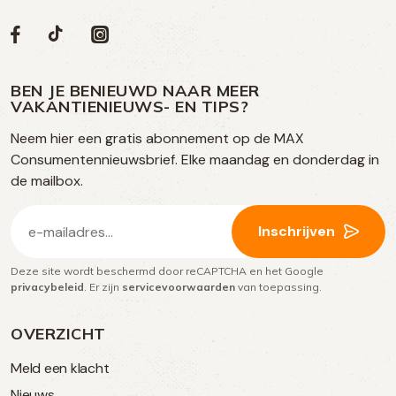
Volg
Volg
Social
Volg
Volg
ons
ons
ons
ons
media
op
op
op
BEN JE BENIEUWD NAAR MEER
op
VAKANTIENIEUWS- EN TIPS?
TikTok
Facebook
Instagram
Neem hier een gratis abonnement op de MAX
social
Consumentennieuwsbrief. Elke maandag en donderdag in
media
de mailbox.
E-
Inschrijven
mailadres
Deze site wordt beschermd door reCAPTCHA en het Google
(Vereist)
privacybeleid
. Er zijn
servicevoorwaarden
van toepassing.
OVERZICHT
Meld een klacht
Nieuws