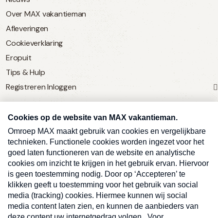
Over MAX vakantieman
Afleveringen
Cookieverklaring
Eropuit
Tips & Hulp
Registreren
Inloggen
SERVICE
Over Omroep MAX
MAX Vandaag
MAX Meldpunt
Pers
Contact
Algemene voorwaarden
Ben je benieuwd naar meer
Sluite