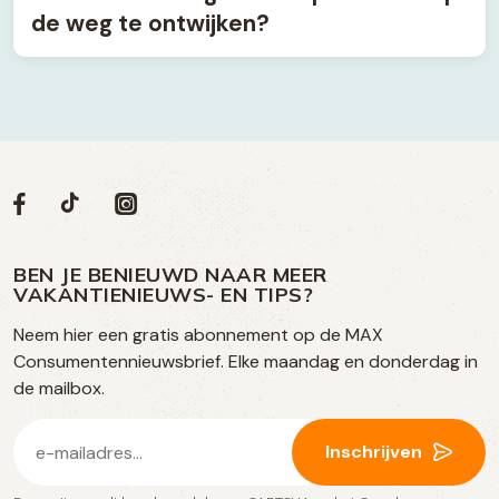
de weg te ontwijken?
Volg
Volg
Social
Volg
Volg
ons
ons
ons
ons
media
op
op
op
BEN JE BENIEUWD NAAR MEER
op
VAKANTIENIEUWS- EN TIPS?
TikTok
Facebook
Instagram
Neem hier een gratis abonnement op de MAX
social
Consumentennieuwsbrief. Elke maandag en donderdag in
media
de mailbox.
E-
Inschrijven
mailadres