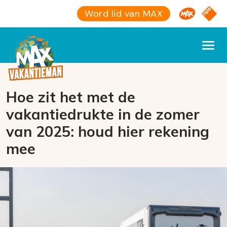
Omroep M
NPO S
Word lid van MAX
Hoe zit het met de
vakantiedrukte in de zomer
van 2025: houd hier rekening
mee