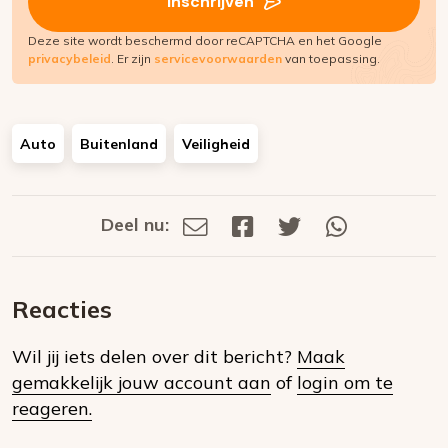
Inschrijven
Deze site wordt beschermd door reCAPTCHA en het Google
privacybeleid
. Er zijn
servicevoorwaarden
van toepassing.
Auto
Buitenland
Veiligheid
Deel nu:
Deel
Deel
Deel
Deel
Deel
via
op
op
via
E-
Facebook
Twitter
Whatsapp
dit
mail
Reacties
op
Wil jij iets delen over dit bericht?
Maak
social
gemakkelijk jouw account aan
of
login om te
media
reageren.