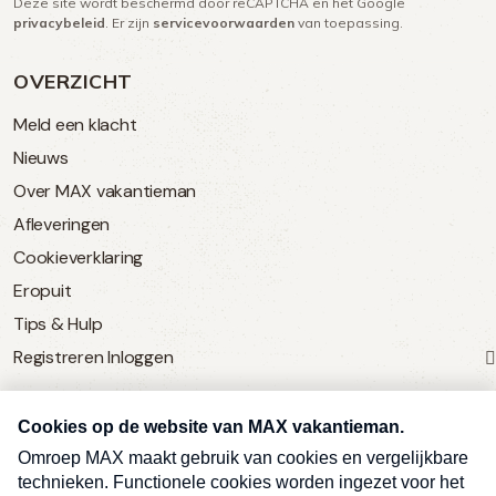
Deze site wordt beschermd door reCAPTCHA en het Google
(Vereist)
privacybeleid
. Er zijn
servicevoorwaarden
van toepassing.
OVERZICHT
Meld een klacht
Nieuws
Over MAX vakantieman
Afleveringen
Cookieverklaring
Eropuit
Tips & Hulp
Registreren
Inloggen
SERVICE
Over Omroep MAX