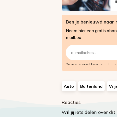
Ben je benieuwd naar 
Neem hier een gratis abo
mailbox.
E-
mailadres
Deze site wordt beschermd doo
(Vereist)
Auto
Buitenland
Vrij
Reacties
Wil jij iets delen over di