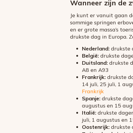
Wanneer zijn de 
Je kunt er vanuit gaan 
sommige springen erboven
en er grote massa’s toer
drukste dag in Europa. Zo
Nederland:
drukste d
België:
drukste dagen
Duitsland:
drukste d
A8 en A93
Frankrijk:
drukste da
14 juli, 25 juli, 1 a
Frankrijk
Spanje:
drukste dage
augustus en 15 au
Italië:
drukste dagen 
juli, 1 augustus en 
Oostenrijk:
drukste d