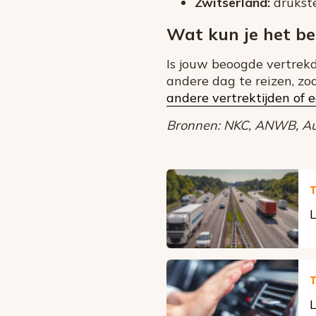
Zwitserland:
drukste
Wat kun je het be
Is jouw beoogde vertrek
andere dag te reizen, zod
andere vertrektijden of 
Bronnen: NKC, ANWB, Aut
T
L
T
L