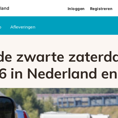
rland
Inloggen
Registreren
p
Afleveringen
 de zwarte zater
6 in Nederland e