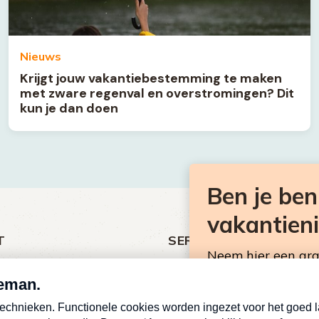
Nieuws
Krijgt jouw vakantiebestemming te maken
met zware regenval en overstromingen? Dit
kun je dan doen
Ben je be
vakantien
T
SERVICE
Neem hier een gr
ht
Over Omroep MAX
Consumentennieuw
MAX Vandaag
mailbox.
antieman
MAX Meldpunt