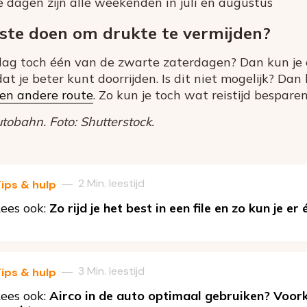
 dagen zijn alle weekenden in juli en augustus
ste doen om drukte te vermijden?
dag toch één van de zwarte zaterdagen? Dan kun je 
at je beter kunt doorrijden. Is dit niet mogelijk? Dan 
een andere route
. Zo kun je toch wat reistijd besparen
obahn. Foto: Shutterstock.
2 Min. leestijd
—
ips & hulp
ees ook:
Zo rijd je het best in een file en zo kun je 
3 Min. leestijd
—
ips & hulp
ees ook:
Airco in de auto optimaal gebruiken? Voor