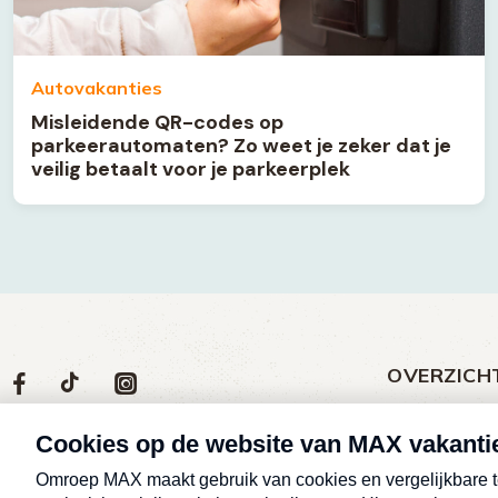
Autovakanties
Misleidende QR-codes op
parkeerautomaten? Zo weet je zeker dat je
veilig betaalt voor je parkeerplek
OVERZICH
Volg
Social
Volg
Volg
Volg
ons
media
ons
ons
ons
Meld een klac
op
social
op
op
op
Nieuws
media
Max
TikTok
Facebook
Instagram
Over MAX vak