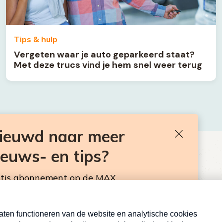
Tips & hulp
Vergeten waar je auto geparkeerd staat?
Met deze trucs vind je hem snel weer terug
nieuwd naar meer
Sluiten
ieuws- en tips?
BEN JE BENIEUWD NAAR MEER
VAKANTIENIEUWS- EN TIPS?
atis abonnement op de MAX
sbrief. Elke maandag en donderdag in de
Neem hier een gratis abonnement op de MAX
Consumentennieuwsbrief. Elke maandag en donderdag in
de mailbox.