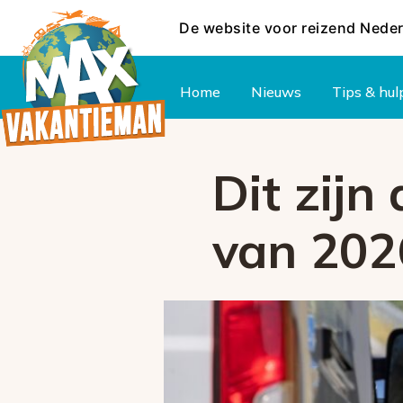
De website voor reizend Nede
Hoofdmenu
Home
Nieuws
Tips & hul
Dit zijn
van 202