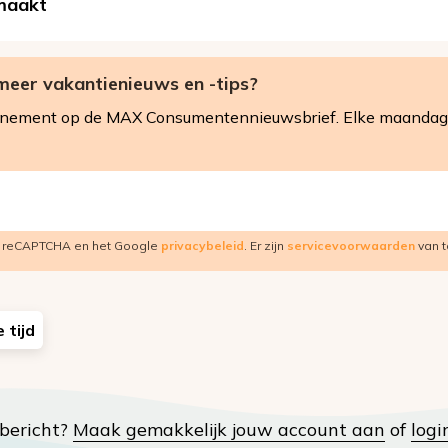
maakt
meer vakantienieuws en -tips?
nnement op de MAX Consumentennieuwsbrief. Elke maandag 
r reCAPTCHA en het Google
privacybeleid
. Er zijn
servicevoorwaarden
van t
e tijd
t bericht?
Maak gemakkelijk jouw account aan
of
logi