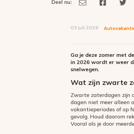
Deel nu:
Deel
Deel
De
Deel
via
op
op
dit
E-
Facebook
Tw
op
social
mail
03 juli 2026
Autovakanti
media
Ga je deze zomer met d
in 2026 wordt er weer d
snelwegen.
Wat zijn zwarte 
Zwarte zaterdagen zijn 
dagen niet meer alleen 
vakantieperiodes of op fe
gevolg. Houd daarom rek
Vooral als je door meerd