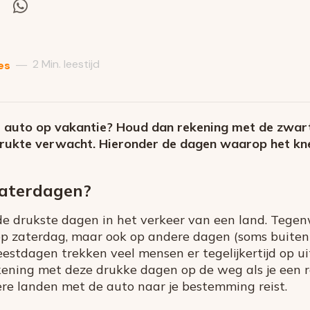
el
Deel
via
itter
Whatsapp
2 Min. leestijd
—
es
e auto op vakantie? Houd dan rekening met de zwar
rukte verwacht. Hieronder de dagen waarop het kn
zaterdagen?
de drukste dagen in het verkeer van een land. Tegen
op zaterdag, maar ook op andere dagen (soms buiten
estdagen trekken veel mensen er tegelijkertijd op uit
ening met deze drukke dagen op de weg als je een r
ere landen met de auto naar je bestemming reist.