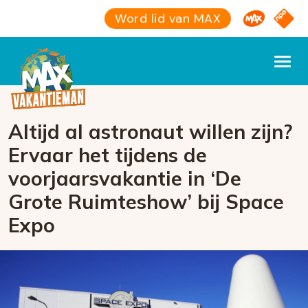
Omroep M
NPO S
Word lid van MAX
Altijd al astronaut willen zijn?
Ervaar het tijdens de
voorjaarsvakantie in ‘De
Grote Ruimteshow’ bij Space
Expo