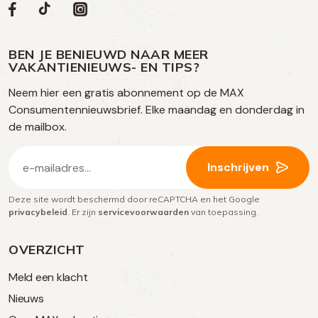
Volg
Volg
Social
Volg
Volg
ons
ons
ons
ons
media
op
op
op
BEN JE BENIEUWD NAAR MEER
op
VAKANTIENIEUWS- EN TIPS?
TikTok
Facebook
Instagram
Neem hier een gratis abonnement op de MAX
social
Consumentennieuwsbrief. Elke maandag en donderdag in
media
de mailbox.
E-
Inschrijven
mailadres
Deze site wordt beschermd door reCAPTCHA en het Google
(Vereist)
privacybeleid
. Er zijn
servicevoorwaarden
van toepassing.
OVERZICHT
Meld een klacht
Nieuws