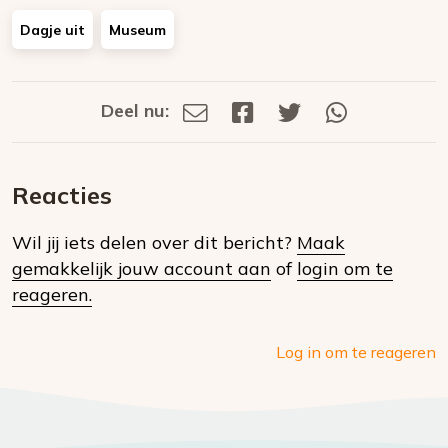
Dagje uit
Museum
Deel nu:
Deel
Deel
Deel
Deel
Deel
via
op
op
via
E-
Facebook
Twitter
Whatsapp
dit
mail
Reacties
op
Wil jij iets delen over dit bericht?
Maak
social
gemakkelijk jouw account aan
of
login om te
media
reageren.
Log in om te reageren