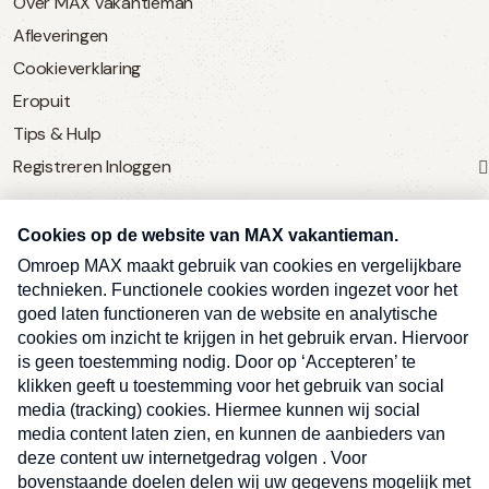
Over MAX vakantieman
Afleveringen
Cookieverklaring
Eropuit
Tips & Hulp
Registreren
Inloggen
SERVICE
Over Omroep MAX
MAX Vandaag
MAX Meldpunt
Pers
Contact
Algemene voorwaarden
Ben je benieuwd naar meer
Sluite
Privacyverklaring