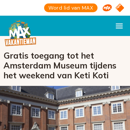
Omroep M
NPO S
Word lid van MAX
Gratis toegang tot het
Amsterdam Museum tijdens
het weekend van Keti Koti