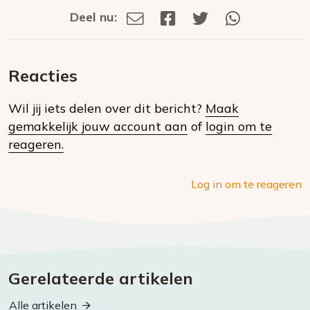
Deel nu:
Deel
Deel
Deel
Deel
Deel
via
op
op
via
E-
Facebook
Twitter
Whatsapp
dit
mail
Reacties
op
Wil jij iets delen over dit bericht?
Maak
social
gemakkelijk jouw account aan
of
login om te
media
reageren.
Log in om te reageren
Gerelateerde artikelen
Alle artikelen