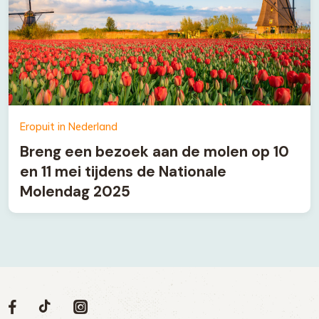
Eropuit in Nederland
Breng een bezoek aan de molen op 10
en 11 mei tijdens de Nationale
Molendag 2025
Volg
Volg
Social
Volg
Volg