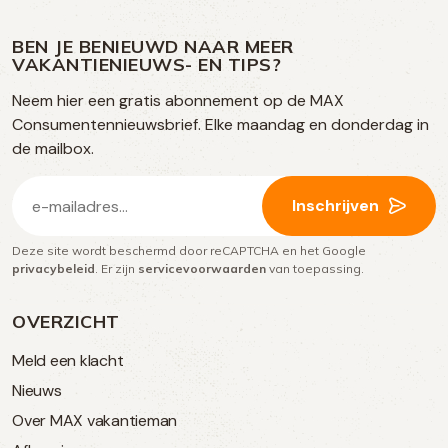
ons
ons
ons
ons
media
op
op
op
BEN JE BENIEUWD NAAR MEER
op
VAKANTIENIEUWS- EN TIPS?
TikTok
Facebook
Instagram
Neem hier een gratis abonnement op de MAX
social
Consumentennieuwsbrief. Elke maandag en donderdag in
media
de mailbox.
E-
Inschrijven
mailadres
Deze site wordt beschermd door reCAPTCHA en het Google
(Vereist)
privacybeleid
. Er zijn
servicevoorwaarden
van toepassing.
OVERZICHT
Meld een klacht
Nieuws
Over MAX vakantieman