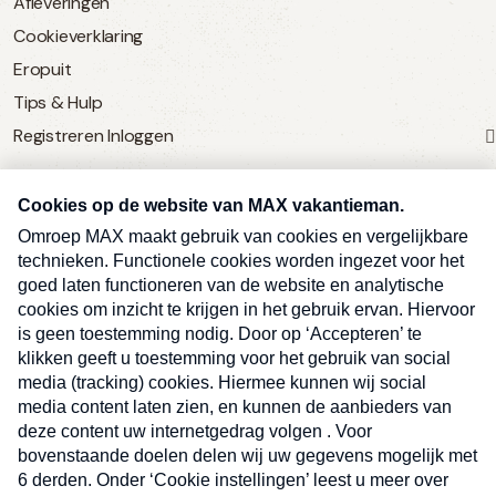
Afleveringen
Cookieverklaring
Eropuit
Tips & Hulp
Registreren
Inloggen
SERVICE
Over Omroep MAX
MAX Vandaag
MAX Meldpunt
Pers
Contact
Algemene voorwaarden
Ben je benieuwd naar meer
Sluite
Privacyverklaring
vakantienieuws- en tips?
Kwetsbaarheid melden