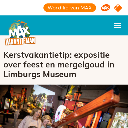
Omroep M
NPO S
Word lid van MAX
Kerstvakantietip: expositie
over feest en mergelgoud in
Limburgs Museum