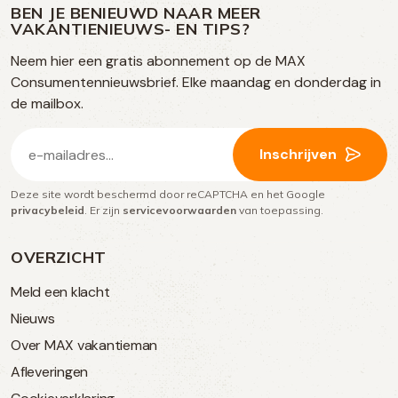
op
op
op
BEN JE BENIEUWD NAAR MEER
op
VAKANTIENIEUWS- EN TIPS?
TikTok
Facebook
Instagram
Neem hier een gratis abonnement op de MAX
social
Consumentennieuwsbrief. Elke maandag en donderdag in
media
de mailbox.
E-
Inschrijven
mailadres
Deze site wordt beschermd door reCAPTCHA en het Google
(Vereist)
privacybeleid
. Er zijn
servicevoorwaarden
van toepassing.
OVERZICHT
Meld een klacht
Nieuws
Over MAX vakantieman
Afleveringen