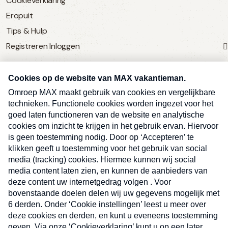
Cookieverklaring
Eropuit
Tips & Hulp
Registreren
Inloggen
SERVICE
Over Omroep MAX
MAX Vandaag
MAX Meldpunt
Pers
Contact
Algemene voorwaarden
Ben je benieuwd naar meer
Sluite
Privacyverklaring
vakantienieuws- en tips?
Kwetsbaarheid melden
Registreren
Inloggen
E-