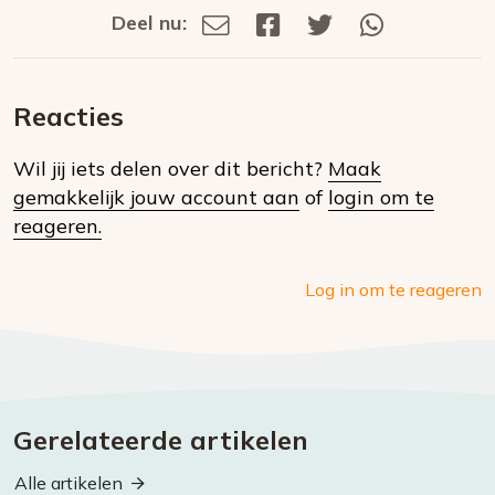
Deel nu:
Deel
Deel
Deel
Deel
Deel
via
op
op
via
E-
Facebook
Twitter
Whatsapp
dit
mail
Reacties
op
Wil jij iets delen over dit bericht?
Maak
social
gemakkelijk jouw account aan
of
login om te
media
reageren.
Log in om te reageren
Gerelateerde artikelen
Alle artikelen