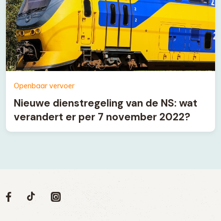
Openbaar vervoer
Nieuwe dienstregeling van de NS: wat
verandert er per 7 november 2022?
Volg
Volg
Social
Volg
Volg
ons
ons
ons
ons
media