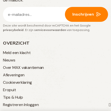
de mailbox.
E-
Inschrijven
mailadres
Deze site wordt beschermd door reCAPTCHA en het Google
(Vereist)
privacybeleid
. Er zijn
servicevoorwaarden
van toepassing.
OVERZICHT
Meld een klacht
Nieuws
Over MAX vakantieman
Afleveringen
Cookieverklaring
Eropuit
Tips & Hulp
Registreren
Inloggen