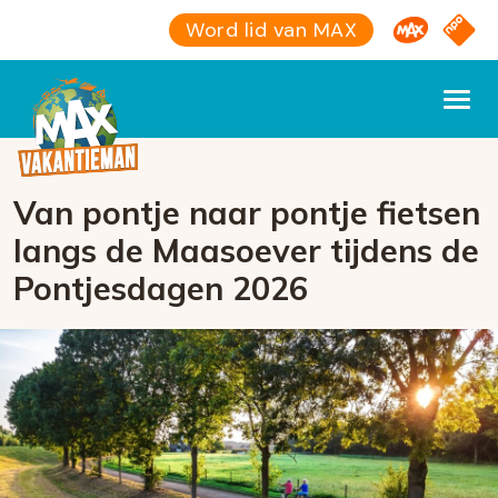
Omroep M
NPO S
Word lid van MAX
Van pontje naar pontje fietsen
langs de Maasoever tijdens de
Pontjesdagen 2026