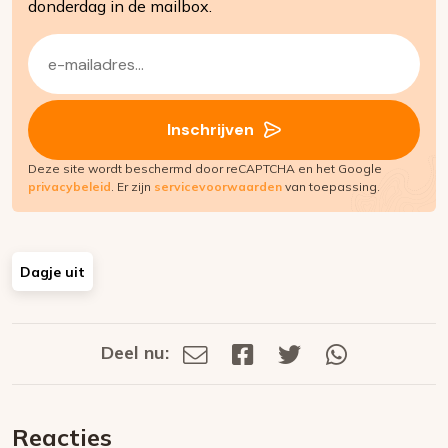
donderdag in de mailbox.
E-
mailadres
(Vereist)
Inschrijven
Deze site wordt beschermd door reCAPTCHA en het Google
privacybeleid
. Er zijn
servicevoorwaarden
van toepassing.
Dagje uit
Deel nu:
Deel
Deel
Deel
Deel
Deel
via
op
op
via
E-
Facebook
Twitter
Whatsapp
dit
mail
Reacties