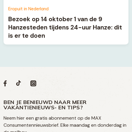
Eropuit in Nederland
Bezoek op 14 oktober 1 van de 9
Hanzesteden tijdens 24-uur Hanze: dit
is er te doen
Volg
Volg
Social
Volg
Volg
ons
ons
ons
ons
media
op
op
op
BEN JE BENIEUWD NAAR MEER
op
VAKANTIENIEUWS- EN TIPS?
TikTok
Facebook
Instagram
Neem hier een gratis abonnement op de MAX
social
Consumentennieuwsbrief. Elke maandag en donderdag in
media