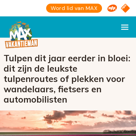
Omroep M
NPO S
Word lid van MAX
Tulpen dit jaar eerder in bloei:
dit zijn de leukste
tulpenroutes of plekken voor
wandelaars, fietsers en
automobilisten