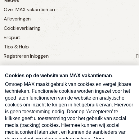
Nieuws
Over MAX vakantieman
Afleveringen
Cookieverklaring
Eropuit
Tips & Hulp
Registreren
Inloggen
SERVICE
Over Omroep MAX
MAX Vandaag
MAX Meldpunt
Pers
Contact
Algemene voorwaarden
Sluite