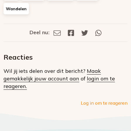
Wandelen
Deel nu:
Deel
Deel
Deel
Deel
Deel
via
op
op
via
E-
Facebook
Twitter
Whatsapp
dit
mail
Reacties
op
Wil jij iets delen over dit bericht?
Maak
social
gemakkelijk jouw account aan
of
login om te
media
reageren.
Log in om te reageren