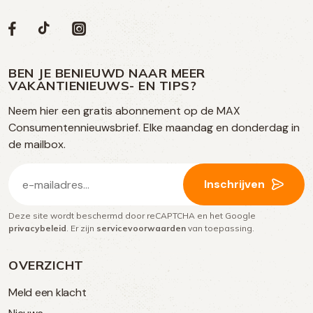
Volg
Volg
Social
Volg
Volg
ons
ons
ons
ons
media
op
op
op
BEN JE BENIEUWD NAAR MEER
op
VAKANTIENIEUWS- EN TIPS?
TikTok
Facebook
Instagram
Neem hier een gratis abonnement op de MAX
social
Consumentennieuwsbrief. Elke maandag en donderdag in
media
de mailbox.
E-
Inschrijven
mailadres
Deze site wordt beschermd door reCAPTCHA en het Google
(Vereist)
privacybeleid
. Er zijn
servicevoorwaarden
van toepassing.
OVERZICHT
Meld een klacht