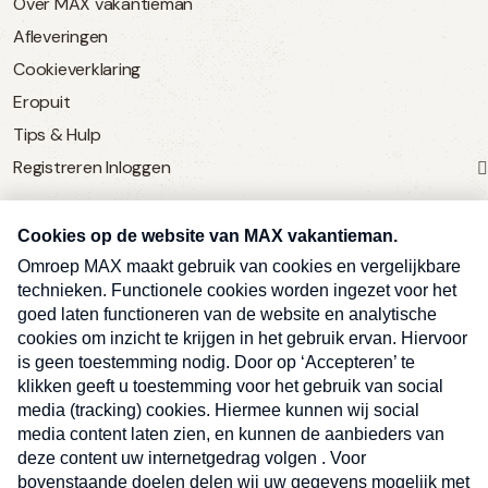
Over MAX vakantieman
Afleveringen
Cookieverklaring
Eropuit
Tips & Hulp
Registreren
Inloggen
SERVICE
Over Omroep MAX
MAX Vandaag
MAX Meldpunt
Pers
Contact
Algemene voorwaarden
Ben je benieuwd naar meer
Sluite
Privacyverklaring