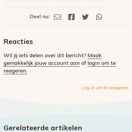
Deel nu:
Deel
Deel
Deel
Deel
Deel
via
op
op
via
E-
Facebook
Twitter
Whatsapp
dit
mail
Reacties
op
Wil jij iets delen over dit bericht?
Maak
social
gemakkelijk jouw account aan
of
login om te
media
reageren.
Log in om te reageren
Gerelateerde artikelen