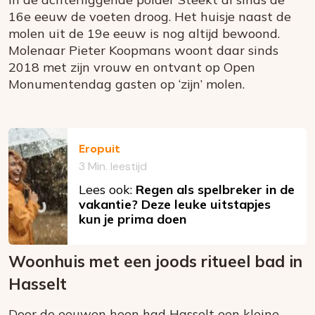
16e eeuw de voeten droog. Het huisje naast de
molen uit de 19e eeuw is nog altijd bewoond.
Molenaar Pieter Koopmans woont daar sinds
2018 met zijn vrouw en ontvant op Open
Monumentendag gasten op ‘zijn’ molen.
Eropuit
3 Min. leestijd
Lees ook:
Regen als spelbreker in de
vakantie? Deze leuke uitstapjes
kun je prima doen
Woonhuis met een joods ritueel bad in
Hasselt
Door de eeuwen heen had Hasselt een kleine