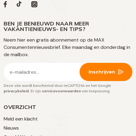
Volg
Volg
Social
Volg
Volg
ons
ons
ons
ons
media
op
op
op
BEN JE BENIEUWD NAAR MEER
op
VAKANTIENIEUWS- EN TIPS?
TikTok
Facebook
Instagram
Neem hier een gratis abonnement op de MAX
social
Consumentennieuwsbrief. Elke maandag en donderdag in
media
de mailbox.
E-
Inschrijven
mailadres
Deze site wordt beschermd door reCAPTCHA en het Google
(Vereist)
privacybeleid
. Er zijn
servicevoorwaarden
van toepassing.
OVERZICHT
Meld een klacht
Nieuws