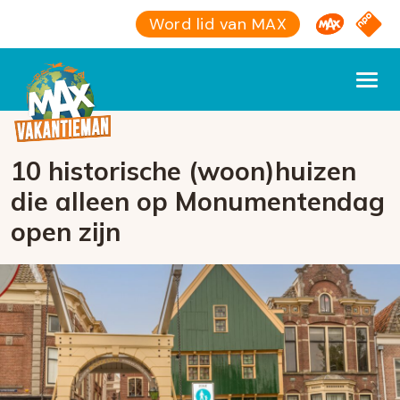
Omroep M
NPO S
Word lid van MAX
10 historische (woon)huizen
die alleen op Monumentendag
open zijn