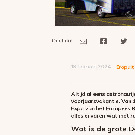
Deel nu:
Deel
Deel
De
Deel
via
op
op
dit
E-
Facebook
Tw
op
social
mail
18 februari 2024
Eropuit
media
Altijd al eens astronaut
voorjaarsvakantie. Van 
Expo van het Europees R
alles ervaren wat met r
Wat is de grote 