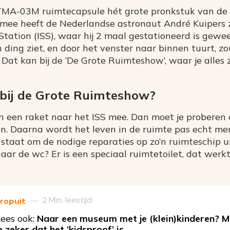
 TMA-03M ruimtecapsule hét grote pronkstuk van de
rmee heeft de Nederlandse astronaut André Kuipers z
Station (ISS), waar hij 2 maal gestationeerd is gewee
 ding ziet, en door het venster naar binnen tuurt, zo
 Dat kan bij de ‘De Grote Ruimteshow’, waar je alles 
 bij de Grote Ruimteshow?
n een raket naar het ISS mee. Dan moet je proberen 
en. Daarna wordt het leven in de ruimte pas echt me
n staat om de nodige reparaties op zo’n ruimteschip 
 naar de wc? Er is een speciaal ruimtetoilet, dat werkt
2 Min. leestijd
—
ropuit
ees ook:
Naar een museum met je (klein)kinderen? M
e zeker dat het ‘kidsproof’ is