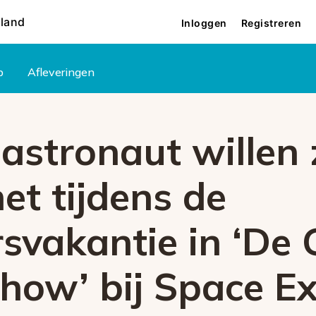
rland
Inloggen
Registreren
p
Afleveringen
l astronaut willen 
et tijdens de
svakantie in ‘De 
how’ bij Space E