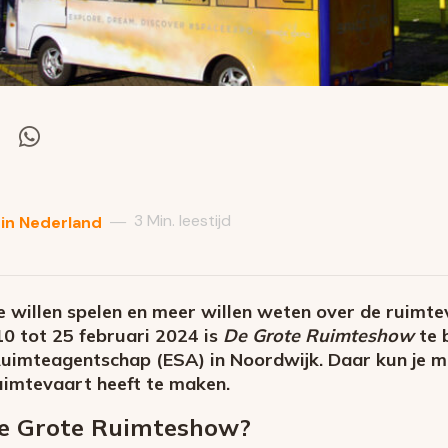
el
Deel
via
itter
Whatsapp
3 Min. leestijd
—
 in Nederland
je willen spelen en meer willen weten over de ruimtev
10 tot 25 februari 2024 is
De Grote Ruimteshow
te 
uimteagentschap (ESA) in Noordwijk. Daar kun je met
uimtevaart heeft te maken.
De Grote Ruimteshow?