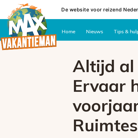
De website voor reizend Nede
Hoofdmenu
Home
Nieuws
Tips & hul
Altijd a
Ervaar h
voorjaar
Ruimtes