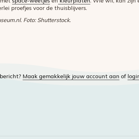
t met
space-weetjes
en
kleurplaten
. Wie wil, kan zijn
rlei proefjes voor de thuisblijvers.
eum.nl. Foto: Shutterstock.
t bericht?
Maak gemakkelijk jouw account aan
of
logi