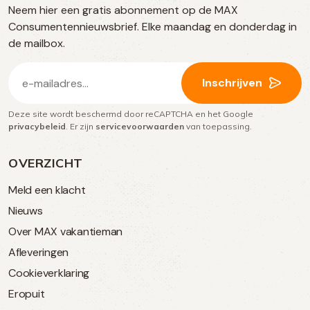
Neem hier een gratis abonnement op de MAX
social
Consumentennieuwsbrief. Elke maandag en donderdag in
media
de mailbox.
E-
Inschrijven
mailadres
Deze site wordt beschermd door reCAPTCHA en het Google
(Vereist)
privacybeleid
. Er zijn
servicevoorwaarden
van toepassing.
OVERZICHT
Meld een klacht
Nieuws
Over MAX vakantieman
Afleveringen
Cookieverklaring
Eropuit