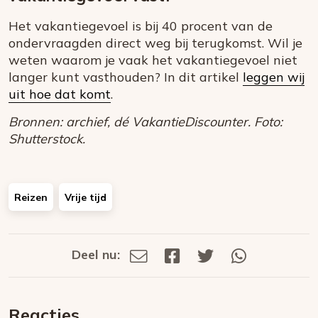
Het vakantiegevoel is bij 40 procent van de
ondervraagden direct weg bij terugkomst. Wil je
weten waarom je vaak het vakantiegevoel niet
langer kunt vasthouden? In dit artikel
leggen wij
uit hoe dat komt
.
Bronnen: archief, dé VakantieDiscounter. Foto:
Shutterstock.
Reizen
Vrije tijd
Deel nu:
Deel
Deel
Deel
Deel
Deel
via
op
op
via
E-
Facebook
Twitter
Whatsapp
dit
mail
Reacties