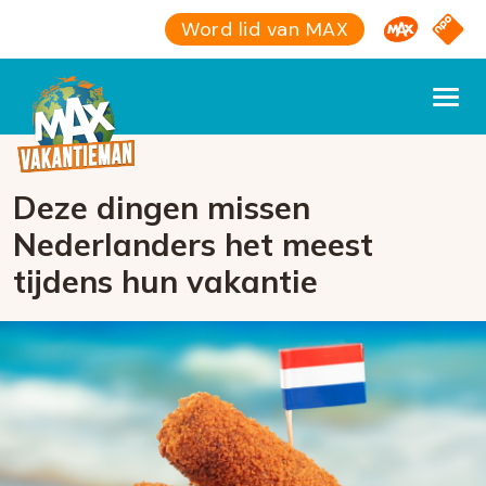
Omroep M
NPO S
Word lid van MAX
Deze dingen missen
Nederlanders het meest
tijdens hun vakantie