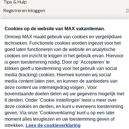
Tips & Hulp
Registreren
Inloggen
SERVICE
Over Omroep MAX
MAX Vandaag
MAX Meldpunt
Pers
Contact
Algemene voorwaarden
Ben je benieuwd naar meer
Sluite
Privacyverklaring
vakantienieuws- en tips?
Kwetsbaarheid melden
Registreren
Inloggen
E-
Inschrijven
mailadres
Max
Deze site wordt beschermd door reCAPTCHA en het Google
(Vereist)