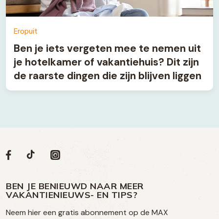
Eropuit
Ben je iets vergeten mee te nemen uit
je hotelkamer of vakantiehuis? Dit zijn
de raarste dingen die zijn blijven liggen
Volg
Volg
Social
Volg
Volg
ons
ons
ons
ons
media
op
op
op
BEN JE BENIEUWD NAAR MEER
op
VAKANTIENIEUWS- EN TIPS?
TikTok
Facebook
Instagram
Neem hier een gratis abonnement op de MAX
social