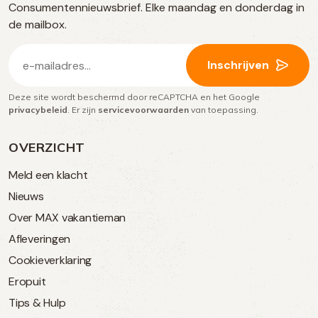
Consumentennieuwsbrief. Elke maandag en donderdag in
media
de mailbox.
E-
Inschrijven
mailadres
Deze site wordt beschermd door reCAPTCHA en het Google
(Vereist)
privacybeleid
. Er zijn
servicevoorwaarden
van toepassing.
OVERZICHT
Meld een klacht
Nieuws
Over MAX vakantieman
Afleveringen
Cookieverklaring
Eropuit
Tips & Hulp