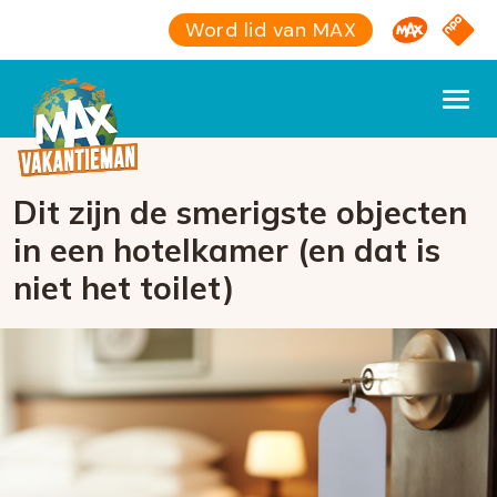
Omroep M
NPO S
Word lid van MAX
Dit zijn de smerigste objecten
in een hotelkamer (en dat is
niet het toilet)