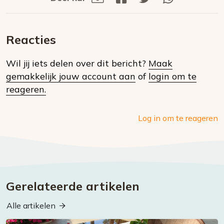
Deel
via
op
op
via
E-
Facebook
Twitter
Whatsapp
dit
mail
Reacties
op
Wil jij iets delen over dit bericht?
Maak
social
gemakkelijk jouw account aan
of
login om te
media
reageren.
Log in om te reageren
Gerelateerde artikelen
Alle artikelen