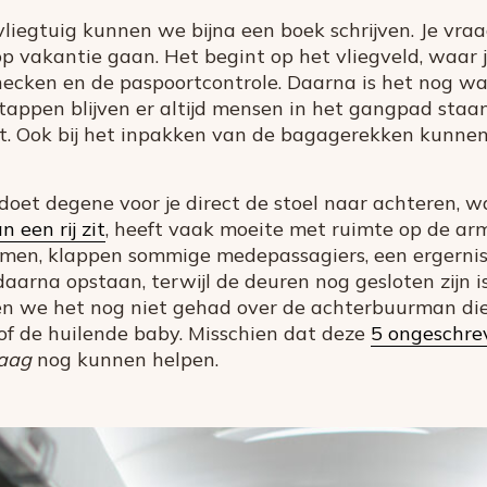
n vliegtuig kunnen we bijna een boek schrijven. Je vr
p vakantie gaan. Het begint op het vliegveld, waar 
ecken en de paspoortcontrole. Daarna is het nog wac
nstappen blijven er altijd mensen in het gangpad staa
gt. Ook bij het inpakken van de bagagerekken kunnen 
 doet degene voor je direct de stoel naar achteren, 
 een rij zit
, heeft vaak moeite met ruimte op de a
en, klappen sommige medepassagiers, een ergernis
aarna opstaan, terwijl de deuren nog gesloten zijn is
n we het nog niet gehad over de achterbuurman die a
n of de huilende baby. Misschien dat deze
5 ongeschre
aag
nog kunnen helpen.