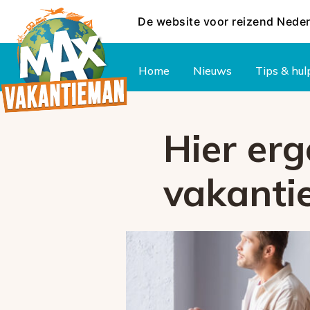
De website voor reizend Nede
Hoofdmenu
Home
Nieuws
Tips & hul
Hier er
vakanti