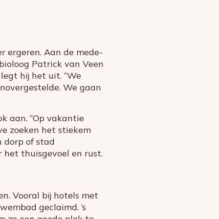
er ergeren. Aan de mede-
sbioloog Patrick van Veen
legt hij het uit. “We
enovergestelde. We gaan
k aan. “Op vakantie
 we zoeken het stiekem
 dorp of stad
 het thuisgevoel en rust.
en. Vooral bij hotels met
zwembad geclaimd. ’s
 zo een goede plek te