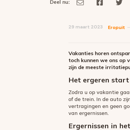
Deel nu:
Deel
Deel
De
Deel
via
op
op
dit
E-
Facebook
Tw
op
social
mail
29 maart 2023
Eropuit
media
Vakanties horen ontspann
toch kunnen we ons op v
zijn de meeste irritatiep
Het ergeren star
Zodra u op vakantie gaat,
of de trein. In de auto zi
vertragingen en geen go
van ergernissen.
Ergernissen in het