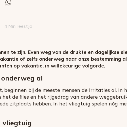
el
Deel
via
itter
Whatsapp
4 Min. leestijd
—
en te zijn. Even weg van de drukte en dagelijkse sl
akantie of zelfs onderweg naar onze bestemming al 
unten op vakantie, in willekeurige volgorde.
t onderweg al
 beginnen bij de meeste mensen de irritaties al. In h
jn het de files en het rijgedrag van andere weggebruike
ede zitplaats hebben. In het vliegtuig spelen nóg m
 vliegtuig