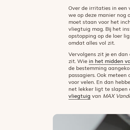
Over de irritaties in ee
we op deze manier nog o
moet staan voor het inch
vliegtuig mag. Bij het i
opstopping op de loer li
omdat alles vol zit.
Vervolgens zit je en dan
zit. Wie
in het midden van
de bestemming aangekom
passagiers. Ook meteen d
voor velen. En dan hebbe
net lekker ligt te slape
vliegtuig
van
MAX Vand