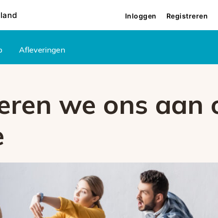
rland
Inloggen
Registreren
p
Afleveringen
geren we ons aan 
e