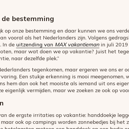
p de bestemming
lijk op onze bestemming en daar kunnen we ons verd
dan vooral als het Nederlanders zijn. Volgens gedrag
. In de
uitzending van
MAX vakantieman
in juli 2019 
oten, maar wat doen we op vakantie? Juist het teg
tie, naar dezelfde plek.”
ederlanders tegenkomen, maar ergeren we ons er oo
ervaring. Een stukje erkenning is mooi meegenomen,
ns hem dan ook het mooiste als iemand uit ons eigen
 eigenlijk vermijden, maar we zoeken ze ook op voor
n
 van de ergste irritaties op vakantie: handdoekje legg
maar ook op campings worden zonnebedjes bij het 
e hotelgasten meteen een handdoek op een bedje om