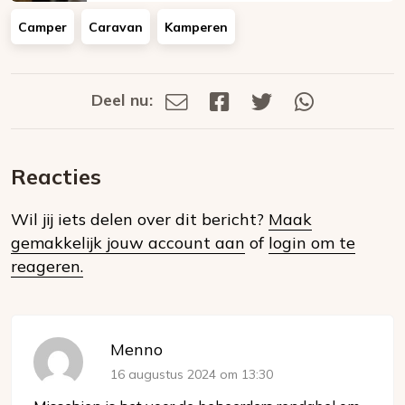
Camper
Caravan
Kamperen
Deel nu:
Deel
Deel
Deel
Deel
Deel
via
op
op
via
E-
Facebook
Twitter
Whatsapp
dit
mail
Reacties
op
Wil jij iets delen over dit bericht?
Maak
social
gemakkelijk jouw account aan
of
login om te
media
reageren.
Menno
16 augustus 2024 om 13:30