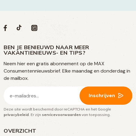
Volg
Volg
Social
Volg
Volg
ons
ons
ons
ons
media
op
op
op
BEN JE BENIEUWD NAAR MEER
op
VAKANTIENIEUWS- EN TIPS?
TikTok
Facebook
Instagram
Neem hier een gratis abonnement op de MAX
social
Consumentennieuwsbrief. Elke maandag en donderdag in
media
de mailbox.
E-
Inschrijven
mailadres
Deze site wordt beschermd door reCAPTCHA en het Google
(Vereist)
privacybeleid
. Er zijn
servicevoorwaarden
van toepassing.
OVERZICHT