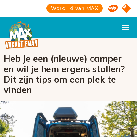
Omroep M
NPO S
Word lid van MAX
Heb je een (nieuwe) camper
en wil je hem ergens stallen?
Dit zijn tips om een plek te
vinden