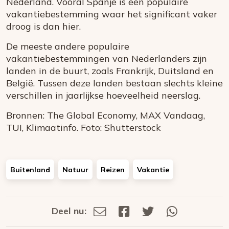
Nederland. Vooral Spanje is een populaire
vakantiebestemming waar het significant vaker
droog is dan hier.
De meeste andere populaire
vakantiebestemmingen van Nederlanders zijn
landen in de buurt, zoals Frankrijk, Duitsland en
België. Tussen deze landen bestaan slechts kleine
verschillen in jaarlijkse hoeveelheid neerslag.
Bronnen: The Global Economy, MAX Vandaag,
TUI, Klimaatinfo. Foto: Shutterstock
Buitenland
Natuur
Reizen
Vakantie
Deel nu:
Deel
Deel
Deel
Deel
Deel
via
op
op
via