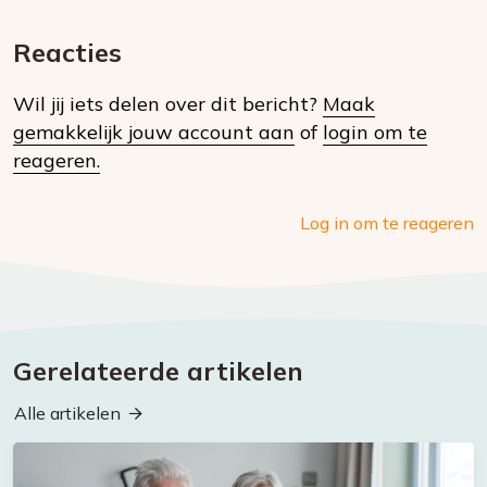
E-
Facebook
Twitter
Whatsapp
dit
mail
Reacties
op
Wil jij iets delen over dit bericht?
Maak
social
gemakkelijk jouw account aan
of
login om te
media
reageren.
Log in om te reageren
Gerelateerde artikelen
Alle artikelen