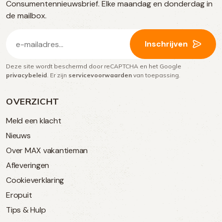
Consumentennieuwsbrief. Elke maandag en donderdag in
media
de mailbox.
E-
Inschrijven
mailadres
Deze site wordt beschermd door reCAPTCHA en het Google
(Vereist)
privacybeleid
. Er zijn
servicevoorwaarden
van toepassing.
OVERZICHT
Meld een klacht
Nieuws
Over MAX vakantieman
Afleveringen
Cookieverklaring
Eropuit
Tips & Hulp