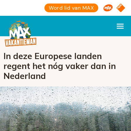
Omroep M
NPO S
Word lid van MAX
In deze Europese landen
regent het nóg vaker dan in
Nederland