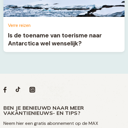
Verre reizen
Is de toename van toerisme naar
Antarctica wel wenselijk?
Volg
Volg
Social
Volg
Volg
ons
ons
ons
ons
media
op
op
op
BEN JE BENIEUWD NAAR MEER
op
VAKANTIENIEUWS- EN TIPS?
TikTok
Facebook
Instagram
Neem hier een gratis abonnement op de MAX
social