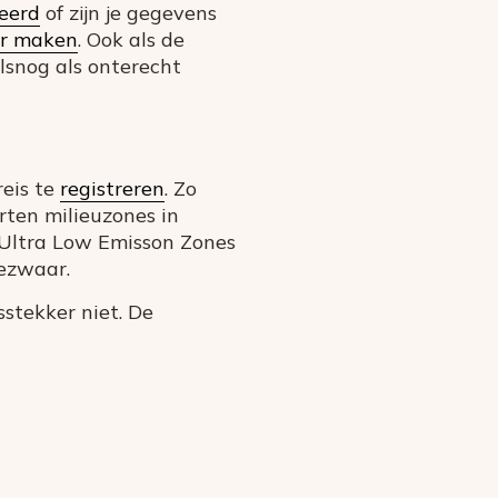
ceerd
of zijn je gegevens
ar maken
. Ook als de
alsnog als onterecht
eis te
registreren
. Zo
orten milieuzones in
m Ultra Low Emisson Zones
bezwaar.
sstekker niet. De