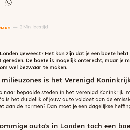
el
Deel
via
itter
Whatsapp
2 Min. leestijd
—
eizen
Londen geweest? Het kan zijn dat je een boete hebt
 gereden. De boete is mogelijk onterecht, maar je 
 om wel bezwaar te maken.
milieuzones is het Verenigd Koninkrij
o naar bepaalde steden in het Verenigd Koninkrijk, mo
 Zo is het duidelijk of jouw auto voldoet aan de emi
niet aan de normen? Dan moet je een dagelijkse heffin
ommige auto’s in Londen toch een boe