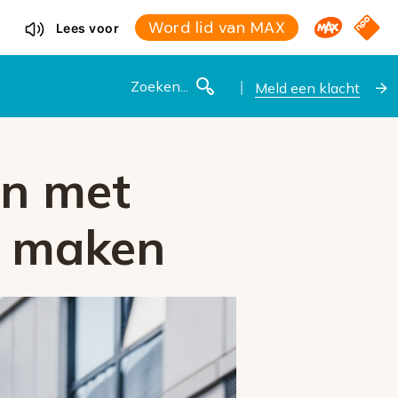
Omroep M
NPO S
Word lid van MAX
Lees voor
Zoeken
Meld een klacht
en met
r maken