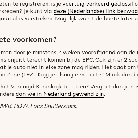
ten te registreren, is je
voertuig verkeerd geclassifi
rkregen? Je kunt via
deze (Nederlandse) link bezwa
gaan al is verstreken. Mogelijk wordt de boete later 
oete voorkomen?
omen door je minstens 2 weken voorafgaand aan de r
s onjuist terecht komen bij de EPC. Ook zijn er 2 so
dat je auto niet in elke zone mag rijden. Het gaat o
n Zone (LEZ). Krijg je alsnog een boete? Maak dan 
het Verenigd Koninkrijk te reizen? Vergeet dan je rei
anders
dan we in Nederland gewend zijn
.
WB, RDW. Foto: Shutterstock.