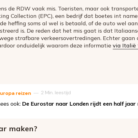
ns de RDW vaak mis. Toeristen, maar ook transporteu
ing Collection (EPC), een bedrijf dat boetes int name
 de heffing soms al wel is betaald, of de auto wel a
streerd is. De reden dat het mis gaat is dat Italiaa
ge strafbare verkeersovertredingen. Echter gaan d
aardoor onduidelijk waarom deze informatie
via Italië
2 Min. leestijd
—
uropa reizen
ees ook:
De Eurostar naar Londen rijdt een half jaar 
aar maken?