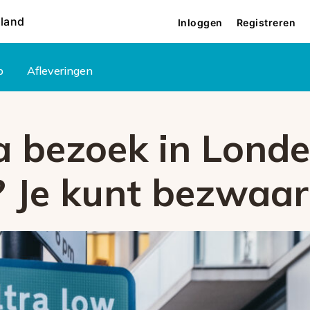
rland
Inloggen
Registreren
p
Afleveringen
a bezoek in Lond
? Je kunt bezwaa