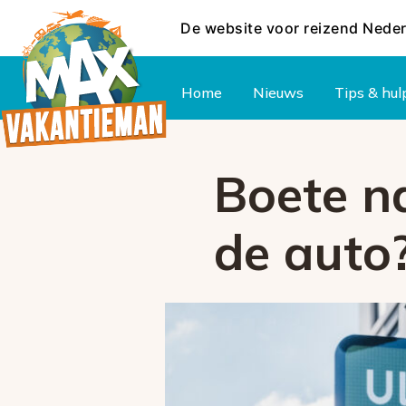
De website voor reizend Nede
Hoofdmenu
Home
Nieuws
Tips & hul
Boete n
de auto