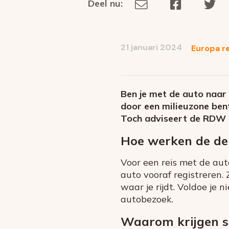
Deel nu:
Deel
Deel
De
Deel
via
op
op
dit
E-
Facebook
Tw
op
social
mail
21 januari 2024
Europa r
media
Ben je met de auto naar 
door een milieuzone bent
Toch adviseert de RDW
Hoe werken de de 
Voor een reis met de aut
auto vooraf registreren.
waar je rijdt. Voldoe je 
autobezoek.
Waarom krijgen s