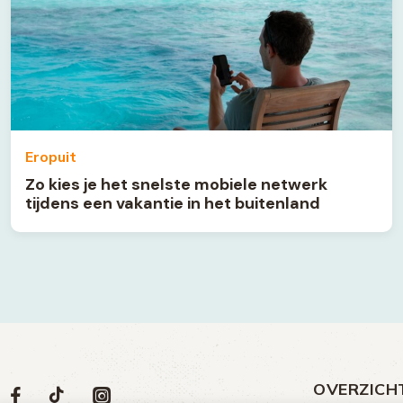
Eropuit
Zo kies je het snelste mobiele netwerk
tijdens een vakantie in het buitenland
OVERZICH
Volg
Social
Volg
Volg
Volg