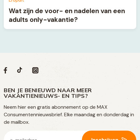
Wat zijn de voor- en nadelen van een
adults only-vakantie?
Volg
Volg
Social
Volg
Volg
ons
ons
ons
ons
media
op
op
op
BEN JE BENIEUWD NAAR MEER
op
VAKANTIENIEUWS- EN TIPS?
TikTok
Facebook
Instagram
Neem hier een gratis abonnement op de MAX
social
Consumentennieuwsbrief. Elke maandag en donderdag in
media
de mailbox.
E-
Inschrijven