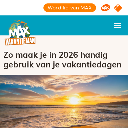
Omroep M
NPO S
Word lid van MAX
Zo maak je in 2026 handig
gebruik van je vakantiedagen