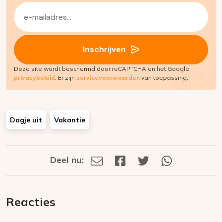
E-
mailadres
(Vereist)
Inschrijven
Deze site wordt beschermd door reCAPTCHA en het Google
privacybeleid
. Er zijn
servicevoorwaarden
van toepassing.
Dagje uit
Vakantie
Deel nu:
Deel
Deel
Deel
Deel
Deel
via
op
op
via
E-
Facebook
Twitter
Whatsapp
dit
mail
Reacties
op