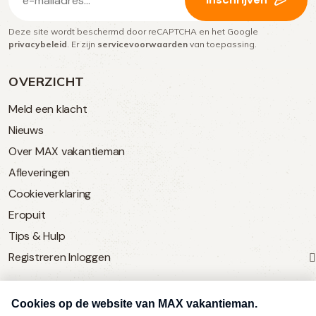
mailadres
Deze site wordt beschermd door reCAPTCHA en het Google
(Vereist)
privacybeleid
. Er zijn
servicevoorwaarden
van toepassing.
OVERZICHT
Meld een klacht
Nieuws
Over MAX vakantieman
Afleveringen
Cookieverklaring
Eropuit
Tips & Hulp
Registreren
Inloggen
SERVICE