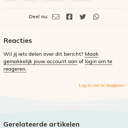
Deel nu:
Deel
Deel
Deel
Deel
Deel
via
op
op
via
E-
Facebook
Twitter
Whatsapp
dit
mail
Reacties
op
Wil jij iets delen over dit bericht?
Maak
social
gemakkelijk jouw account aan
of
login om te
media
reageren.
Log in om te reageren
Gerelateerde artikelen