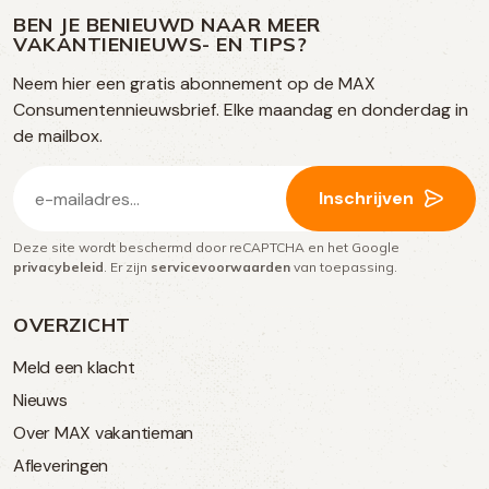
ons
media
op
op
op
BEN JE BENIEUWD NAAR MEER
op
VAKANTIENIEUWS- EN TIPS?
TikTok
Facebook
Instagram
Neem hier een gratis abonnement op de MAX
social
Consumentennieuwsbrief. Elke maandag en donderdag in
media
de mailbox.
E-
Inschrijven
mailadres
Deze site wordt beschermd door reCAPTCHA en het Google
(Vereist)
privacybeleid
. Er zijn
servicevoorwaarden
van toepassing.
OVERZICHT
Meld een klacht
Nieuws
Over MAX vakantieman
Afleveringen