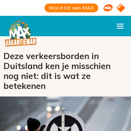
Omroep M
NPO S
Word lid van MAX
Deze verkeersborden in
Duitsland ken je misschien
nog niet: dit is wat ze
betekenen