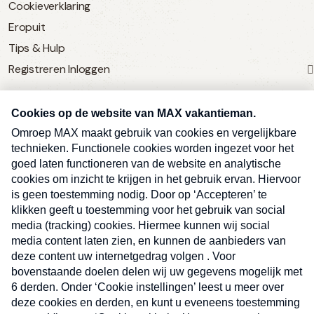
Cookieverklaring
Eropuit
Tips & Hulp
Registreren
Inloggen
SERVICE
Over Omroep MAX
MAX Vandaag
MAX Meldpunt
Pers
Contact
Algemene voorwaarden
Ben je benieuwd naar meer
Sluite
Privacyverklaring
vakantienieuws- en tips?
Kwetsbaarheid melden
Registreren
Inloggen
E-