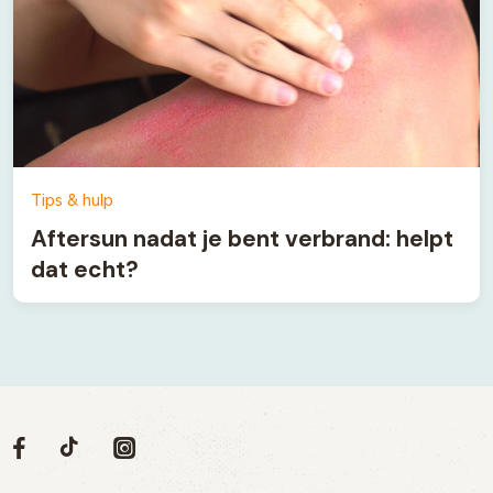
Tips & hulp
Aftersun nadat je bent verbrand: helpt
dat echt?
Volg
Volg
Social
Volg
Volg
ons
ons
ons