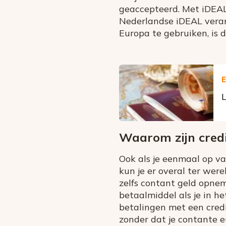
geaccepteerd. Met iDEA
Nederlandse iDEAL verand
Europa te gebruiken, is 
E
L
Waarom zijn credi
Ook als je eenmaal op va
kun je er overal ter wer
zelfs contant geld opneme
betaalmiddel als je in h
betalingen met een credi
zonder dat je contante e