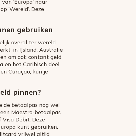
 van ‘Europa’ naar
op ‘Wereld’. Deze
nnen gebruiken
lijk overal ter wereld
kt, in IJsland, Australië
aden om ook contant geld
da en het Caribisch deel
 en Curaçao, kun je
eld pinnen?
e de betaalpas nog wel
og een Maestro-betaalpas
 Visa Debit. Deze
Europa kunt gebruiken.
tcard vrijwel altijd