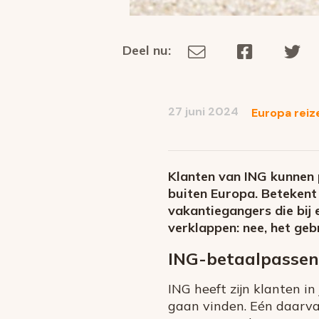
Deel nu:
Deel
Deel
De
Deel
via
op
op
dit
E-
Facebook
Tw
op
social
mail
27 juni 2024
Europa reiz
media
Klanten van ING kunnen p
buiten Europa. Betekent 
vakantiegangers die bij
verklappen: nee, het geb
ING-betaalpassen
ING heeft zijn klanten in
gaan vinden. Eén daarva