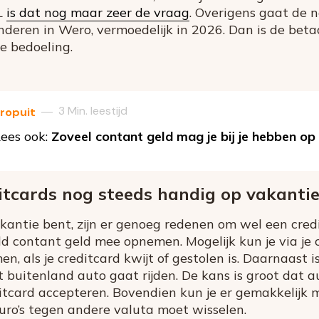
L
is dat nog maar zeer de vraag
. Overigens gaat de 
eren in Wero, vermoedelijk in 2026. Dan is de betaa
de bedoeling.
3 Min. leestijd
—
ropuit
ees ook:
Zoveel contant geld mag je bij je hebben op
tcards nog steeds handig op vakanti
kantie bent, zijn er genoeg redenen om wel een cre
eld contant geld mee opnemen. Mogelijk kun je via je 
n, als je creditcard kwijt of gestolen is. Daarnaast 
et buitenland auto gaat rijden. De kans is groot dat 
tcard accepteren. Bovendien kun je er gemakkelijk m
uro’s tegen andere valuta moet wisselen.