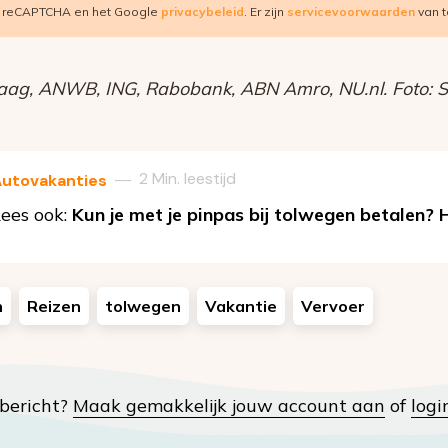
r reCAPTCHA en het Google
privacybeleid
. Er zijn
servicevoorwaarden
van t
aag, ANWB, ING, Rabobank, ABN Amro, NU.nl. Foto: Sh
2 Min. leestijd
—
utovakanties
ees ook:
Kun je met je pinpas bij tolwegen betalen? H
n
Reizen
tolwegen
Vakantie
Vervoer
t bericht?
Maak gemakkelijk jouw account aan
of
logi