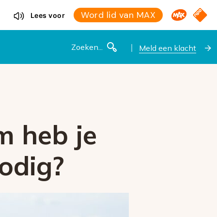
Omroep M
NPO S
Word lid van MAX
Lees voor
Zoeken
Meld een klacht
m heb je
odig?