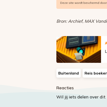
Deze site wordt beschermd doo
(Vereist)
Bron: Archief, MAX Vand
A
L
Buitenland
Reis boeke
Reacties
Wil jij iets delen over di