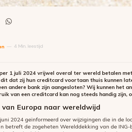
el
Deel
via
itter
Whatsapp
4 Min. leestijd
—
en
er 1 juli 2024 vrijwel overal ter wereld betalen me
dit dat zij hun creditcard voortaan thuis kunnen lat
 een andere bank zijn aangesloten? Wij kunnen het a
ruik van een creditcard kan nog steeds handig zijn,
 van Europa naar wereldwijd
 juni 2024 geïnformeerd over wijzigingen die in de lo
n betreft de zogeheten Werelddekking van de ING-be