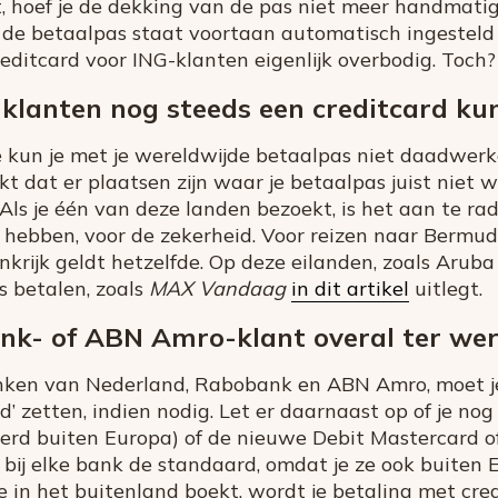
, hoef je de dekking van de pas niet meer handmatig
 de betaalpas staat voortaan automatisch ingesteld 
ditcard voor ING-klanten eigenlijk overbodig. Toch?
lanten nog steeds een creditcard ku
1e kun je met je wereldwijde betaalpas niet daadwerke
 dat er plaatsen zijn waar je betaalpas juist niet wer
Als je één van deze landen bezoekt, is het aan te r
te hebben, voor de zekerheid. Voor reizen naar Bermu
krijk geldt hetzelfde. Op deze eilanden, zoals Aruba
s betalen, zoals
MAX Vandaag
in dit artikel
uitlegt.
nk- of ABN Amro-klant overal ter wer
anken van Nederland, Rabobank en ABN Amro, moet j
’ zetten, indien nodig. Let er daarnaast op of je n
erd buiten Europa) of de nieuwe Debit Mastercard of
bij elke bank de standaard, omdat je ze ook buiten 
e in het buitenland boekt, wordt je betaling met credi