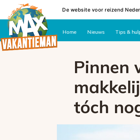
De website voor reizend Nede
Hoofdmenu
Home
Nieuws
Tips & hul
Pinnen 
makkeli
tóch nog