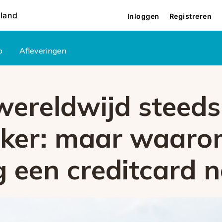
rland
Inloggen
Registreren
p
Afleveringen
wereldwijd steeds
jker: maar waaro
 een creditcard n