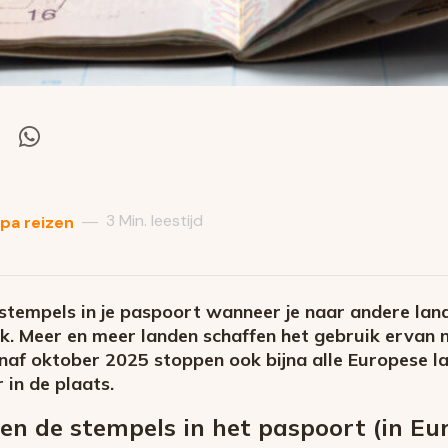
el
Deel
via
itter
Whatsapp
3 Min. leestijd
—
pa reizen
g stempels in je paspoort wanneer je naar andere la
k. Meer en meer landen schaffen het gebruik ervan n
anaf oktober 2025 stoppen ook bijna alle Europese l
 in de plaats.
n de stempels in het paspoort (in Eu