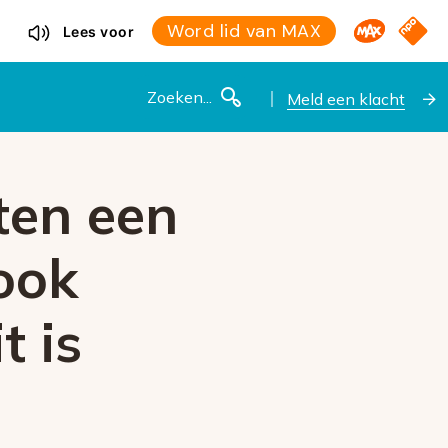
Omroep M
NPO S
Word lid van MAX
Lees voor
Zoeken
Meld een klacht
ten een
ook
t is