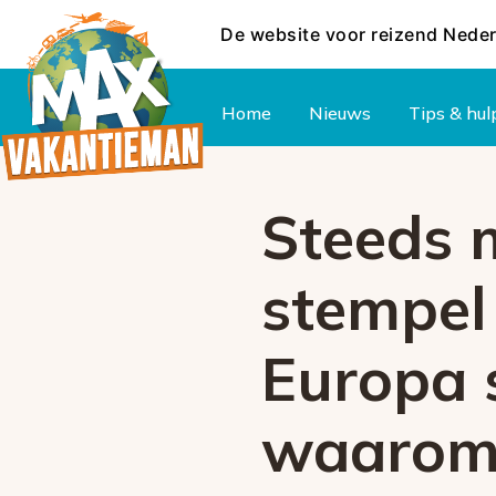
De website voor reizend Nede
Hoofdmenu
Home
Nieuws
Tips & hul
Steeds 
stempel 
Europa s
waaro