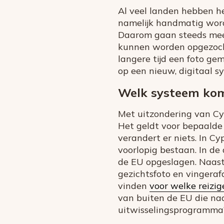
Al veel landen hebben h
namelijk handmatig worde
Daarom gaan steeds meer
kunnen worden opgezocht
langere tijd een foto g
op een nieuw, digitaal s
Welk systeem kom
Met uitzondering van Cy
Het geldt voor bepaalde 
verandert er niets. In C
voorlopig bestaan. In de
de EU opgeslagen. Naast
gezichtsfoto en vingeraf
vinden
voor welke reizig
van buiten de EU die naar
uitwisselingsprogramma’s