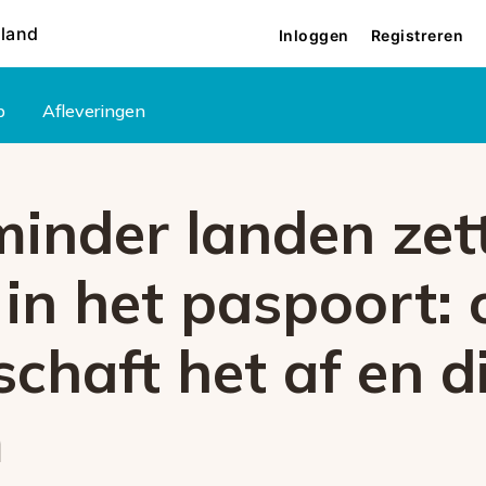
rland
Inloggen
Registreren
p
Afleveringen
minder landen zet
in het paspoort: 
chaft het af en di
m