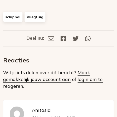
schiphol
Vliegtuig
Deel nu:
Deel
Deel
Deel
Deel
Deel
via
op
op
via
E-
Facebook
Twitter
Whatsapp
dit
mail
Reacties
op
Wil jij iets delen over dit bericht?
Maak
social
gemakkelijk jouw account aan
of
login om te
media
reageren.
Anitasia