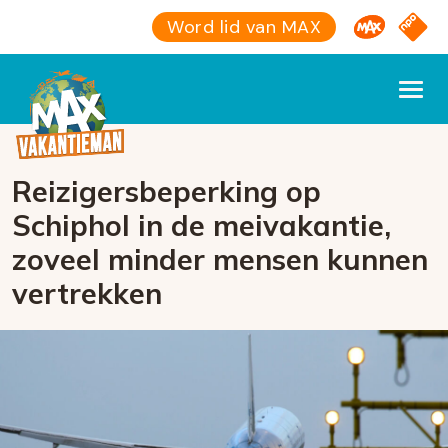
Omroep M
NPO S
Word lid van MAX
Reizigersbeperking op
Schiphol in de meivakantie,
zoveel minder mensen kunnen
vertrekken