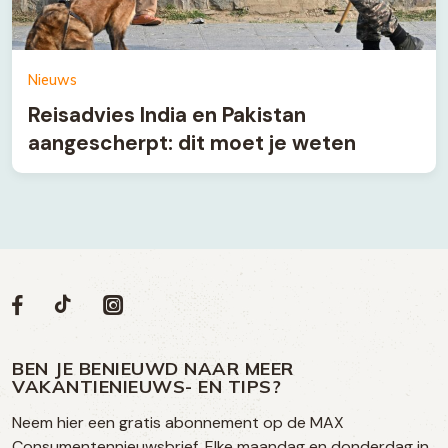
Nieuws
Reisadvies India en Pakistan
aangescherpt: dit moet je weten
Volg
Volg
Social
Volg
Volg
ons
ons
ons
ons
media
op
op
op
BEN JE BENIEUWD NAAR MEER
op
VAKANTIENIEUWS- EN TIPS?
TikTok
Facebook
Instagram
Neem hier een gratis abonnement op de MAX
social
Consumentennieuwsbrief. Elke maandag en donderdag in