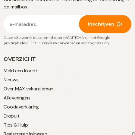
media
de mailbox.
E-
Inschrijven
mailadres
Deze site wordt beschermd door reCAPTCHA en het Google
(Vereist)
privacybeleid
. Er zijn
servicevoorwaarden
van toepassing.
OVERZICHT
Meld een klacht
Nieuws
Over MAX vakantieman
Afleveringen
Cookieverklaring
Eropuit
Tips & Hulp
Registreren
Inloggen