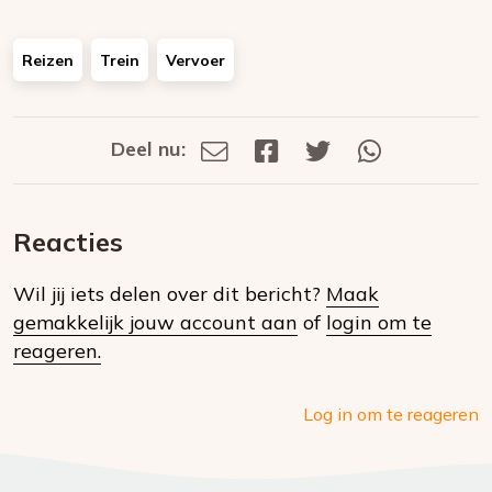
Reizen
Trein
Vervoer
Deel nu:
Deel
Deel
Deel
Deel
Deel
via
op
op
via
E-
Facebook
Twitter
Whatsapp
dit
mail
Reacties
op
Wil jij iets delen over dit bericht?
Maak
social
gemakkelijk jouw account aan
of
login om te
media
reageren.
Log in om te reageren