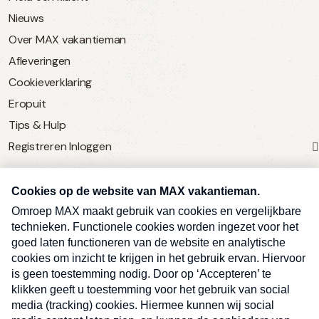
Nieuws
Over MAX vakantieman
Afleveringen
Cookieverklaring
Eropuit
Tips & Hulp
Registreren
Inloggen
SERVICE
Over Omroep MAX
MAX Vandaag
MAX Meldpunt
Pers
Contact