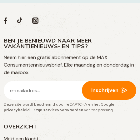
Volg
Volg
Social
Volg
Volg
ons
ons
ons
ons
media
op
op
op
BEN JE BENIEUWD NAAR MEER
op
VAKANTIENIEUWS- EN TIPS?
TikTok
Facebook
Instagram
Neem hier een gratis abonnement op de MAX
social
Consumentennieuwsbrief. Elke maandag en donderdag in
media
de mailbox.
E-
Inschrijven
mailadres
Deze site wordt beschermd door reCAPTCHA en het Google
(Vereist)
privacybeleid
. Er zijn
servicevoorwaarden
van toepassing.
OVERZICHT
Meld een klacht