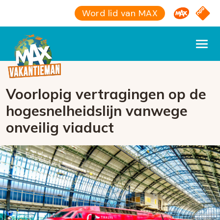
Omroep M
NPO S
Word lid van MAX
Voorlopig vertragingen op de
hogesnelheidslijn vanwege
onveilig viaduct