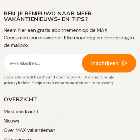
ons
ons
ons
ons
media
op
op
op
BEN JE BENIEUWD NAAR MEER
op
VAKANTIENIEUWS- EN TIPS?
TikTok
Facebook
Instagram
Neem hier een gratis abonnement op de MAX
social
Consumentennieuwsbrief. Elke maandag en donderdag in
media
de mailbox.
E-
Inschrijven
mailadres
Deze site wordt beschermd door reCAPTCHA en het Google
(Vereist)
privacybeleid
. Er zijn
servicevoorwaarden
van toepassing.
OVERZICHT
Meld een klacht
Nieuws
Over MAX vakantieman
Afleveringen