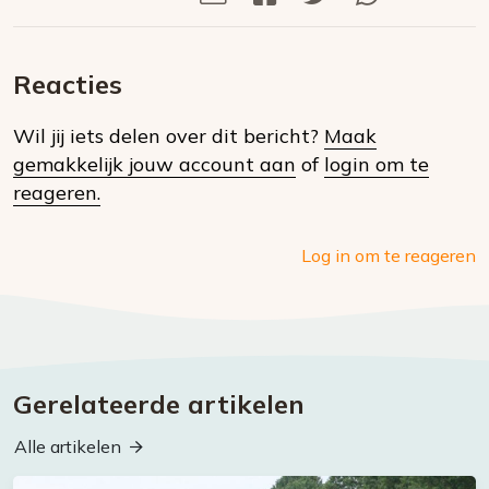
Deel
via
op
op
via
E-
Facebook
Twitter
Whatsapp
dit
mail
Reacties
op
Wil jij iets delen over dit bericht?
Maak
social
gemakkelijk jouw account aan
of
login om te
media
reageren.
Log in om te reageren
Gerelateerde artikelen
Alle artikelen