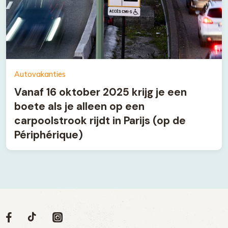
Autovakanties
Vanaf 16 oktober 2025 krijg je een
boete als je alleen op een
carpoolstrook rijdt in Parijs (op de
Périphérique)
Volg
Volg
Social
Volg
Volg