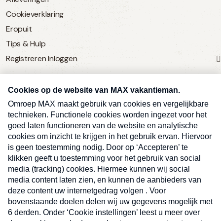
Cookieverklaring
Eropuit
Tips & Hulp
Registreren
Inloggen
SERVICE
Over Omroep MAX
MAX Vandaag
MAX Meldpunt
Pers
Contact
Algemene voorwaarden
Ben je benieuwd naar meer
Sluite
Privacyverklaring
vakantienieuws- en tips?
Kwetsbaarheid melden