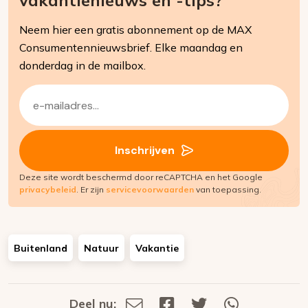
Neem hier een gratis abonnement op de MAX
Consumentennieuwsbrief. Elke maandag en
donderdag in de mailbox.
E-
mailadres
(Vereist)
Inschrijven
Deze site wordt beschermd door reCAPTCHA en het Google
privacybeleid
. Er zijn
servicevoorwaarden
van toepassing.
Buitenland
Natuur
Vakantie
Deel nu:
Deel
Deel
Deel
Deel