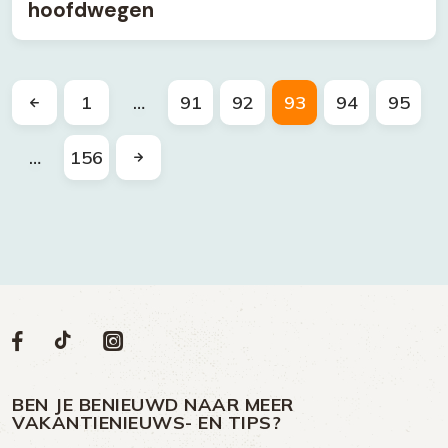
hoofdwegen
1
…
91
92
93
94
95
…
156
Volg
Volg
Social
Volg
Volg
ons
ons
ons
ons
media
op
op
op
BEN JE BENIEUWD NAAR MEER
op
VAKANTIENIEUWS- EN TIPS?
TikTok
Facebook
Instagram