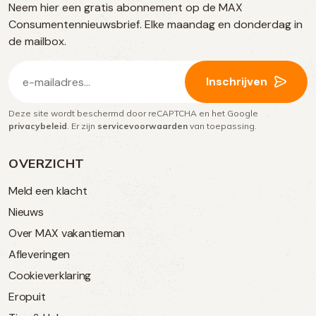
Neem hier een gratis abonnement op de MAX
social
Consumentennieuwsbrief. Elke maandag en donderdag in
media
de mailbox.
E-
Inschrijven
mailadres
Deze site wordt beschermd door reCAPTCHA en het Google
(Vereist)
privacybeleid
. Er zijn
servicevoorwaarden
van toepassing.
OVERZICHT
Meld een klacht
Nieuws
Over MAX vakantieman
Afleveringen
Cookieverklaring
Eropuit