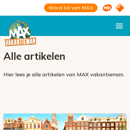
Omroep M
NPO S
Word lid van MAX
Alle artikelen
Hier lees je alle artikelen van MAX vakantieman.