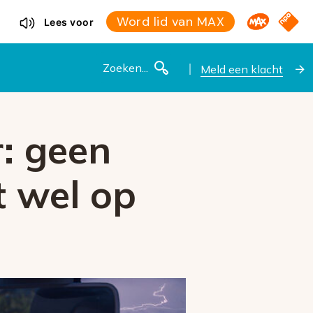
Omroep M
NPO S
Word lid van MAX
Lees voor
Zoeken
Meld een klacht
r: geen
t wel op