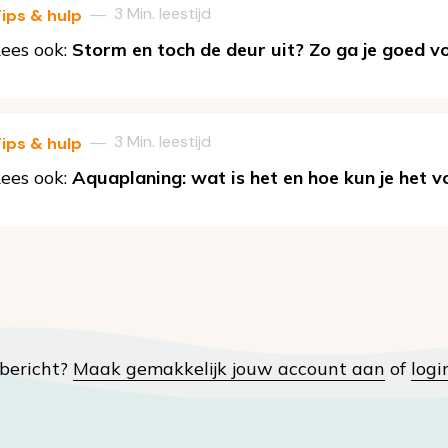
3 Min. leestijd
—
ips & hulp
ees ook:
Storm en toch de deur uit? Zo ga je goed 
3 Min. leestijd
—
ips & hulp
ees ook:
Aquaplaning: wat is het en hoe kun je het
t bericht?
Maak gemakkelijk jouw account aan
of
logi