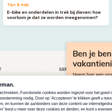
Tips & hulp
E-bike en onderdelen in trek bij dieven: hoe
voorkom je dat ze worden meegenomen?
Ben je be
vakantien
T
SERVICE
Neem hier een gr
ht
Over Omroep MAX
Consumentennieuw
MAX Vandaag
mailbox.
antieman
MAX Meldpunt
E-
Pers
mailadres
ing
Contact