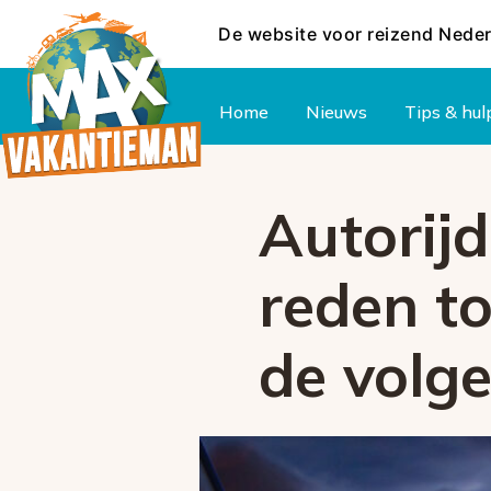
De website voor reizend Nede
Hoofdmenu
Home
Nieuws
Tips & hul
Autorijd
reden to
de volg