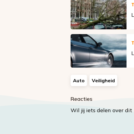
T
L
T
L
Auto
Veiligheid
Reacties
Wil jij iets delen over di