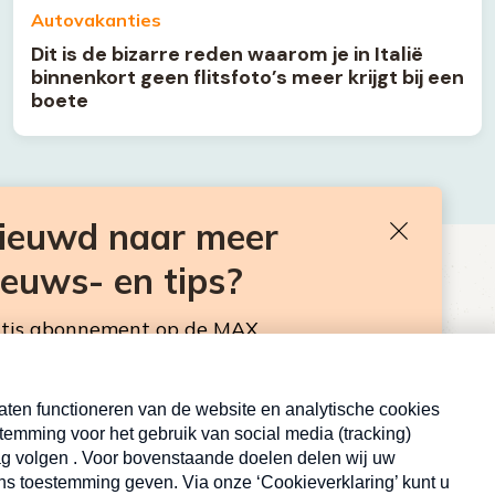
Autovakanties
Dit is de bizarre reden waarom je in Italië
binnenkort geen flitsfoto’s meer krijgt bij een
boete
nieuwd naar meer
Sluiten
ieuws- en tips?
BEN JE BENIEUWD NAAR MEER
VAKANTIENIEUWS- EN TIPS?
atis abonnement op de MAX
sbrief. Elke maandag en donderdag in de
Neem hier een gratis abonnement op de MAX
Consumentennieuwsbrief. Elke maandag en donderdag in
de mailbox.
Inschrijven
E-
Inschrijven