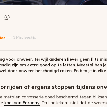
el
Deel
via
itter
Whatsapp
3 Min. leestijd
—
ies
 voor onweer, terwijl anderen liever geen flits miss
ndig zijn om extra goed op te letten. Meestal ben je
el door onweer beschadigd raken. En ben je in elke a
oorrijden of ergens stoppen tijdens on
de metalen carrosserie goed beschermd tegen bliksem
de
kooi van Faraday
. Dat betekent niet dat de wee