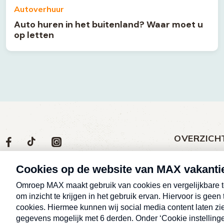
Autoverhuur
Auto huren in het buitenland? Waar moet u
op letten
OVERZICH
Volg
Social
Volg
Volg
Volg
ons
media
ons
ons
ons
Meld een klac
op
social
op
op
op
Nieuws
media
Max
TikTok
Facebook
Instagram
Over MAX vak
Afleveringen
Cookieverklar