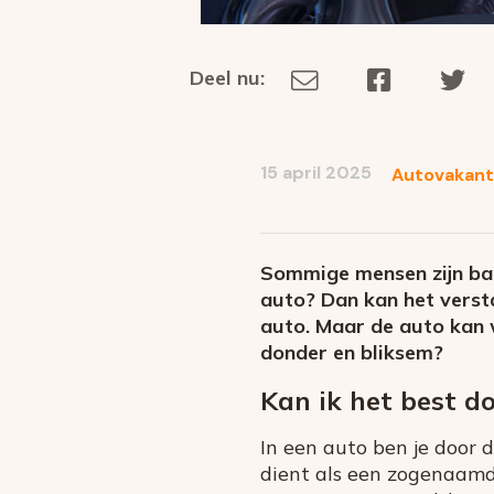
Deel nu:
Deel
Deel
De
Deel
via
op
op
dit
E-
Facebook
Tw
op
social
mail
15 april 2025
Autovakant
media
Sommige mensen zijn bang
auto? Dan kan het versta
auto. Maar de auto kan w
donder en bliksem?
Kan ik het best d
In een auto ben je door 
dient als een
zogenaam