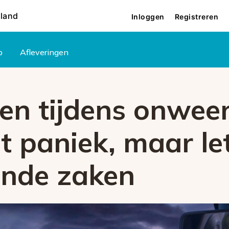
rland
Inloggen
Registreren
p
Afleveringen
en tijdens onwee
t paniek, maar le
ende zaken