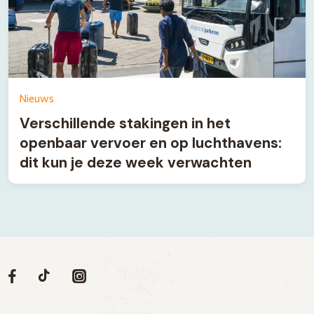
Nieuws
Verschillende stakingen in het
openbaar vervoer en op luchthavens:
dit kun je deze week verwachten
Volg
Volg
Social
Volg
Volg
ons
ons
ons
ons
media