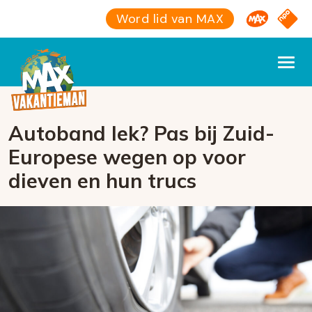
Omroep M
NPO S
Word lid van MAX
Autoband lek? Pas bij Zuid-
Europese wegen op voor
dieven en hun trucs