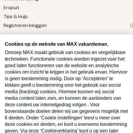
Eropuit
Tips & Hulp
Registreren
Inloggen
SERVICE
Over Omroep MAX
MAX Vandaag
MAX Meldpunt
Pers
Contact
Algemene voorwaarden
Ben je benieuwd naar meer
Sluite
Privacyverklaring
vakantienieuws- en tips?
Kwetsbaarheid melden
Registreren
Inloggen
E-
Inschrijven