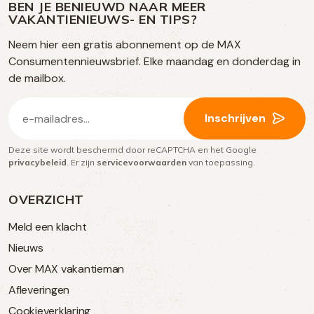
op
op
op
BEN JE BENIEUWD NAAR MEER
op
VAKANTIENIEUWS- EN TIPS?
TikTok
Facebook
Instagram
Neem hier een gratis abonnement op de MAX
social
Consumentennieuwsbrief. Elke maandag en donderdag in
media
de mailbox.
E-
Inschrijven
mailadres
Deze site wordt beschermd door reCAPTCHA en het Google
(Vereist)
privacybeleid
. Er zijn
servicevoorwaarden
van toepassing.
OVERZICHT
Meld een klacht
Nieuws
Over MAX vakantieman
Afleveringen
Cookieverklaring