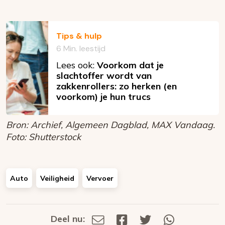
Tips & hulp
6 Min. leestijd
Lees ook:
Voorkom dat je
slachtoffer wordt van
zakkenrollers: zo herken (en
voorkom) je hun trucs
Bron: Archief, Algemeen Dagblad, MAX Vandaag.
Foto: Shutterstock
Auto
Veiligheid
Vervoer
Deel nu:
Deel
Deel
Deel
Deel