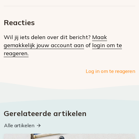
Deel
via
op
op
via
E-
Facebook
Twitter
Whatsapp
dit
mail
Reacties
op
Wil jij iets delen over dit bericht?
Maak
social
gemakkelijk jouw account aan
of
login om te
media
reageren.
Log in om te reageren
Gerelateerde artikelen
Alle artikelen