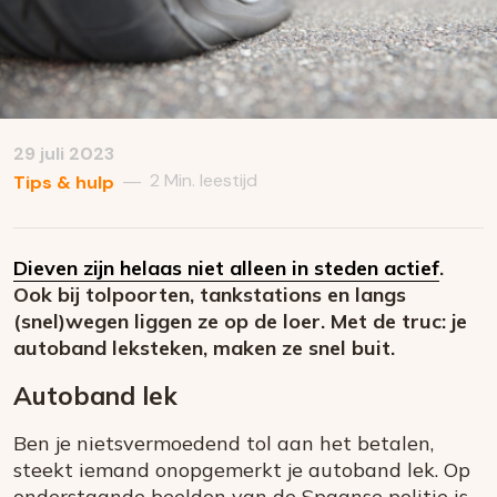
29 juli 2023
2 Min. leestijd
—
Tips & hulp
Dieven zijn helaas niet alleen in steden actief
.
Ook bij tolpoorten, tankstations en langs
(snel)wegen liggen ze op de loer. Met de truc: je
autoband leksteken, maken ze snel buit.
Autoband lek
Ben je nietsvermoedend tol aan het betalen,
steekt iemand onopgemerkt je autoband lek. Op
onderstaande beelden van de Spaanse politie is