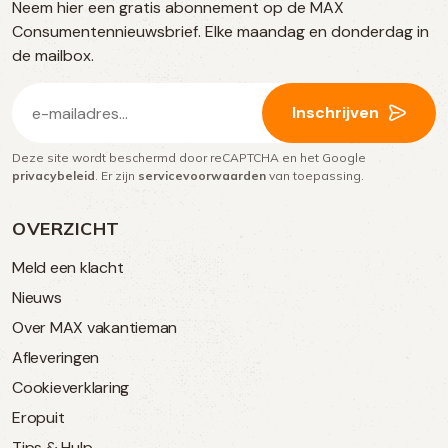
Neem hier een gratis abonnement op de MAX
social
Consumentennieuwsbrief. Elke maandag en donderdag in
media
de mailbox.
E-
Inschrijven
mailadres
Deze site wordt beschermd door reCAPTCHA en het Google
(Vereist)
privacybeleid
. Er zijn
servicevoorwaarden
van toepassing.
OVERZICHT
Meld een klacht
Nieuws
Over MAX vakantieman
Afleveringen
Cookieverklaring
Eropuit
Tips & Hulp