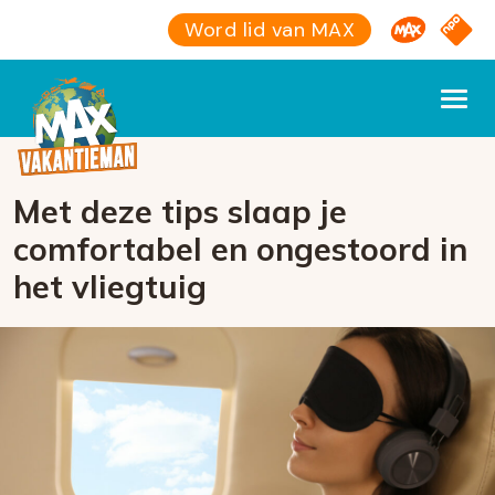
Omroep M
NPO S
Word lid van MAX
Met deze tips slaap je
comfortabel en ongestoord in
het vliegtuig