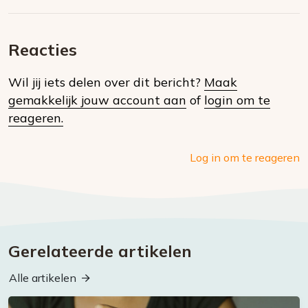
Deel
via
op
op
via
E-
Facebook
Twitter
Whatsapp
dit
mail
Reacties
op
Wil jij iets delen over dit bericht?
Maak
social
gemakkelijk jouw account aan
of
login om te
media
reageren.
Log in om te reageren
Gerelateerde artikelen
Alle artikelen