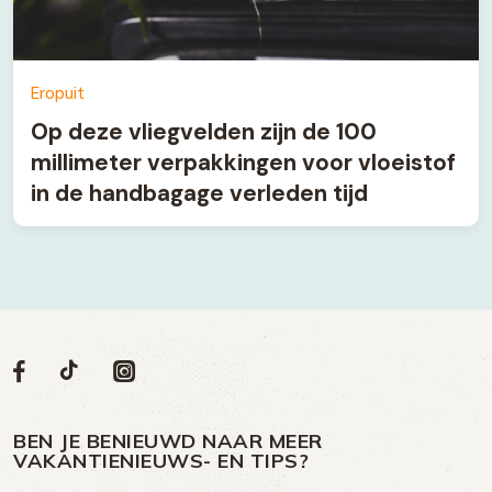
Eropuit
Op deze vliegvelden zijn de 100
millimeter verpakkingen voor vloeistof
in de handbagage verleden tijd
Volg
Volg
Social
Volg
Volg
ons
ons
ons
ons
media
op
op
op
BEN JE BENIEUWD NAAR MEER
op
VAKANTIENIEUWS- EN TIPS?
TikTok
Facebook
Instagram