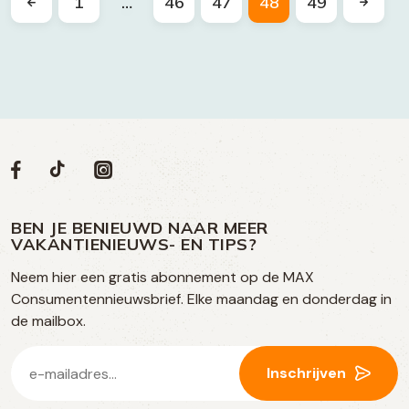
1
…
46
47
48
49
Volg
Volg
Social
Volg
Volg
ons
ons
ons
ons
media
op
op
op
BEN JE BENIEUWD NAAR MEER
op
VAKANTIENIEUWS- EN TIPS?
TikTok
Facebook
Instagram
Neem hier een gratis abonnement op de MAX
social
Consumentennieuwsbrief. Elke maandag en donderdag in
media
de mailbox.
E-
Inschrijven
mailadres