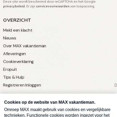
Deze site wordt beschermd door reCAPTCHA en het Google
(Vereist)
privacybeleid
. Er zijn
servicevoorwaarden
van toepassing.
OVERZICHT
Meld een klacht
Nieuws
Over MAX vakantieman
Afleveringen
Cookieverklaring
Eropuit
Tips & Hulp
Registreren
Inloggen
SERVICE
Over Omroep MAX