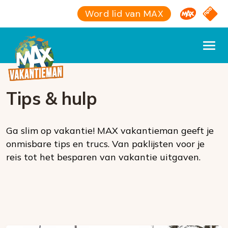
Omroep M
NPO S
Word lid van MAX
Tips & hulp
Ga slim op vakantie! MAX vakantieman geeft je
onmisbare tips en trucs. Van paklijsten voor je
reis tot het besparen van vakantie uitgaven.