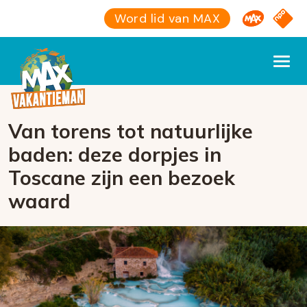
Omroep M
NPO S
Word lid van MAX
Van torens tot natuurlijke
baden: deze dorpjes in
Toscane zijn een bezoek
waard