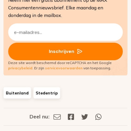
Consumentennieuwsbrief. Elke maandag en
donderdag in de mailbox.
E-
mailadres
(Vereist)
Inschrijven
Deze site wordt beschermd door reCAPTCHA en het Google
privacybeleid
. Er zijn
servicevoorwaarden
van toepassing.
Buitenland
Stedentrip
Deel nu:
Deel
Deel
Deel
Deel
Deel
via
op
op
via