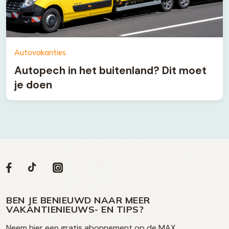
Autovakanties
Autopech in het buitenland? Dit moet
je doen
Volg
Volg
Social
Volg
Volg
ons
ons
ons
ons
media
op
op
op
BEN JE BENIEUWD NAAR MEER
op
VAKANTIENIEUWS- EN TIPS?
TikTok
Facebook
Instagram
Neem hier een gratis abonnement op de MAX