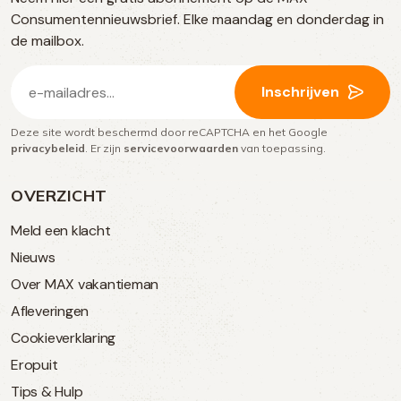
social
Consumentennieuwsbrief. Elke maandag en donderdag in
media
de mailbox.
E-
Inschrijven
mailadres
Deze site wordt beschermd door reCAPTCHA en het Google
(Vereist)
privacybeleid
. Er zijn
servicevoorwaarden
van toepassing.
OVERZICHT
Meld een klacht
Nieuws
Over MAX vakantieman
Afleveringen
Cookieverklaring
Eropuit
Tips & Hulp