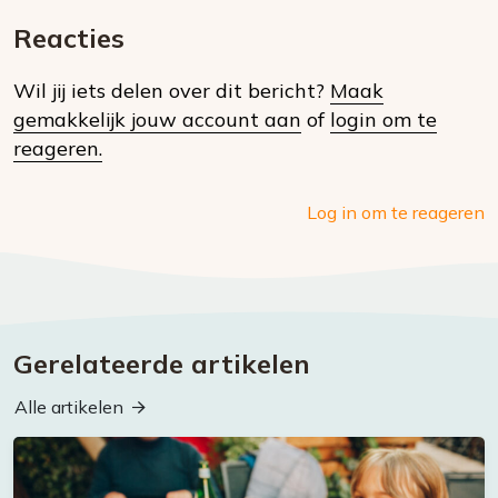
E-
Facebook
Twitter
Whatsapp
dit
mail
Reacties
op
Wil jij iets delen over dit bericht?
Maak
social
gemakkelijk jouw account aan
of
login om te
media
reageren.
Log in om te reageren
Gerelateerde artikelen
Alle artikelen