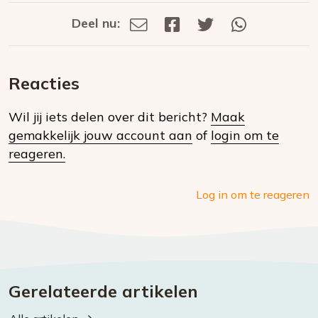
Deel nu:
Deel
Deel
Deel
Deel
Deel
via
op
op
via
E-
Facebook
Twitter
Whatsapp
dit
mail
Reacties
op
Wil jij iets delen over dit bericht?
Maak
social
gemakkelijk jouw account aan
of
login om te
media
reageren.
Log in om te reageren
Gerelateerde artikelen