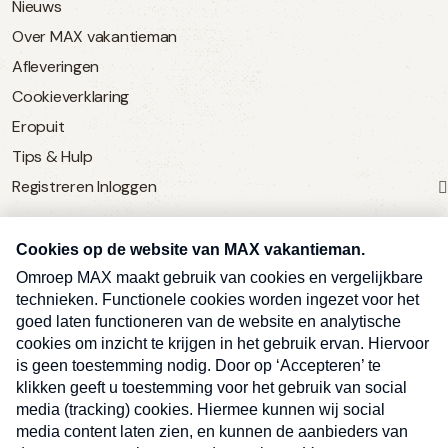
Nieuws
Over MAX vakantieman
Afleveringen
Cookieverklaring
Eropuit
Tips & Hulp
Registreren
Inloggen
SERVICE
Over Omroep MAX
MAX Vandaag
MAX Meldpunt
Pers
Contact
Algemene voorwaarden