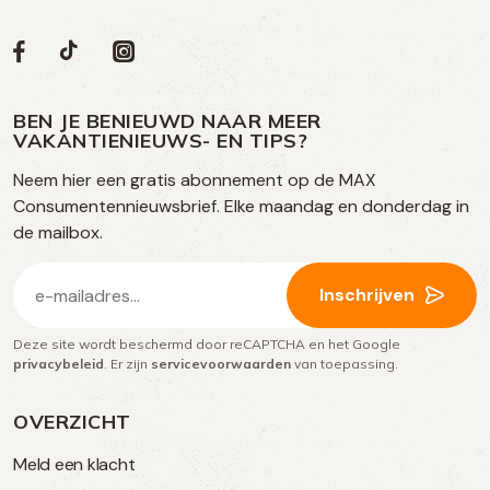
Volg
Volg
Social
Volg
Volg
ons
ons
ons
ons
media
op
op
op
BEN JE BENIEUWD NAAR MEER
op
VAKANTIENIEUWS- EN TIPS?
TikTok
Facebook
Instagram
Neem hier een gratis abonnement op de MAX
social
Consumentennieuwsbrief. Elke maandag en donderdag in
media
de mailbox.
E-
Inschrijven
mailadres
Deze site wordt beschermd door reCAPTCHA en het Google
(Vereist)
privacybeleid
. Er zijn
servicevoorwaarden
van toepassing.
OVERZICHT
Meld een klacht