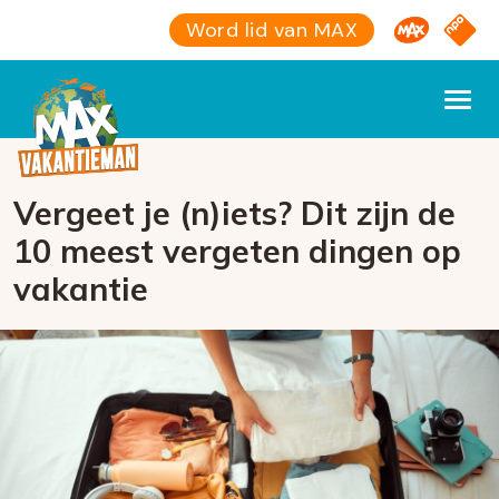
Omroep M
NPO S
Word lid van MAX
Vergeet je (n)iets? Dit zijn de
10 meest vergeten dingen op
vakantie