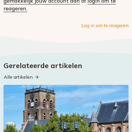
gemakkelijk jouw account aan
of
login om te
media
reageren.
Log in om te reageren
Gerelateerde artikelen
Alle artikelen