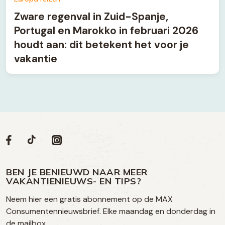
Zware regenval in Zuid-Spanje,
Portugal en Marokko in februari 2026
houdt aan: dit betekent het voor je
vakantie
Volg
Volg
Social
Volg
Volg
ons
ons
ons
ons
media
op
op
op
BEN JE BENIEUWD NAAR MEER
op
VAKANTIENIEUWS- EN TIPS?
TikTok
Facebook
Instagram
Neem hier een gratis abonnement op de MAX
social
Consumentennieuwsbrief. Elke maandag en donderdag in
media
de mailbox.