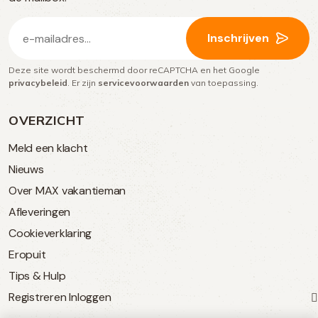
E-
Inschrijven
mailadres
Deze site wordt beschermd door reCAPTCHA en het Google
(Vereist)
privacybeleid
. Er zijn
servicevoorwaarden
van toepassing.
OVERZICHT
Meld een klacht
Nieuws
Over MAX vakantieman
Afleveringen
Cookieverklaring
Eropuit
Tips & Hulp
Registreren
Inloggen