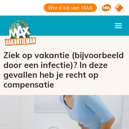
Omroep M
NPO S
Word lid van MAX
Ziek op vakantie (bijvoorbeeld
door een infectie)? In deze
gevallen heb je recht op
compensatie