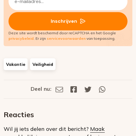
mailadres
(Vereist)
Inschrijven
Deze site wordt beschermd door reCAPTCHA en het Google
privacybeleid
. Er zijn
servicevoorwaarden
van toepassing.
Vakantie
Veiligheid
Deel nu:
Deel
Deel
Deel
Deel
Deel
via
op
op
via
E-
Facebook
Twitter
Whatsapp
dit
mail
Reacties
op
Wil jij iets delen over dit bericht?
Maak
social