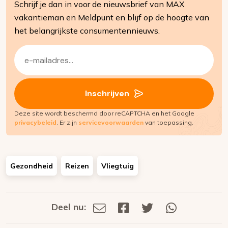
Schrijf je dan in voor de nieuwsbrief van MAX
vakantieman en Meldpunt en blijf op de hoogte van
het belangrijkste consumentennieuws.
E-
mailadres
(Vereist)
Inschrijven
Deze site wordt beschermd door reCAPTCHA en het Google
privacybeleid
. Er zijn
servicevoorwaarden
van toepassing.
Gezondheid
Reizen
Vliegtuig
Deel nu:
Deel
Deel
Deel
Deel
Deel
via
op
op
via