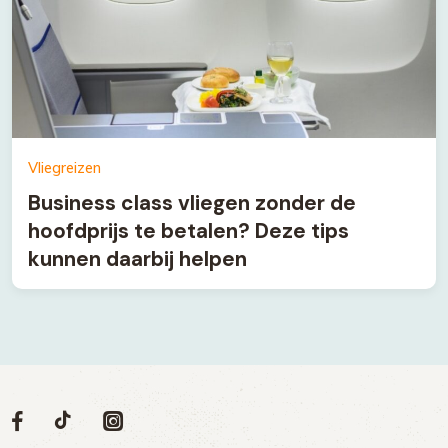
Vliegreizen
Business class vliegen zonder de
hoofdprijs te betalen? Deze tips
kunnen daarbij helpen
Volg
Volg
Social
Volg
Volg