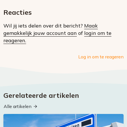
E-
Facebook
Twitter
Whatsapp
dit
mail
Reacties
op
Wil jij iets delen over dit bericht?
Maak
social
gemakkelijk jouw account aan
of
login om te
media
reageren.
Log in om te reageren
Gerelateerde artikelen
Alle artikelen