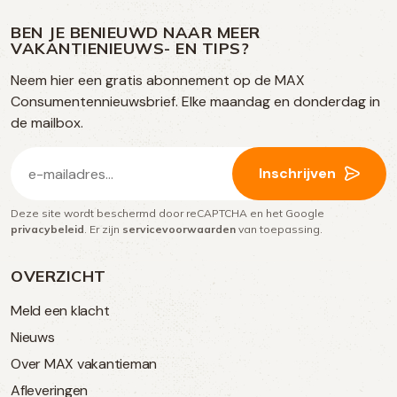
ons
ons
ons
ons
media
op
op
op
BEN JE BENIEUWD NAAR MEER
op
VAKANTIENIEUWS- EN TIPS?
TikTok
Facebook
Instagram
Neem hier een gratis abonnement op de MAX
social
Consumentennieuwsbrief. Elke maandag en donderdag in
media
de mailbox.
E-
Inschrijven
mailadres
Deze site wordt beschermd door reCAPTCHA en het Google
(Vereist)
privacybeleid
. Er zijn
servicevoorwaarden
van toepassing.
OVERZICHT
Meld een klacht
Nieuws
Over MAX vakantieman
Afleveringen