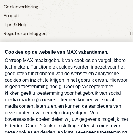
Cookieverklaring
Eropuit
Tips & Hulp
Registreren
Inloggen
SERVICE
Over Omroep MAX
MAX Vandaag
MAX Meldpunt
Pers
Contact
Algemene voorwaarden
Ben je benieuwd naar meer
Sluite
Privacyverklaring
vakantienieuws- en tips?
Kwetsbaarheid melden