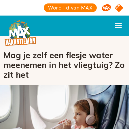
Omroep M
NPO S
Word lid van MAX
Mag je zelf een flesje water
meenemen in het vliegtuig? Zo
zit het